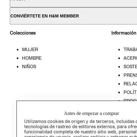
CONVIÉRTETE EN H&M MEMBER
Colecciones
Información
MUJER
TRAB
HOMBRE
ACER
NIÑOS
SOSTE
PREN
RELA
POLÍT
PROG
ÉTICA
Antes de empezar a comprar
PROG
Utilizamos cookies de origen y de terceros, incluidas 
ÉTICA
tecnologías de rastreo de editores externos, para ofre
funcionalidad completa de nuestro sitio web, personal
experiencia de usuario, realizar análisis y entregar pu