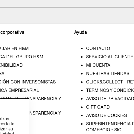
 corporativa
Ayuda
AJAR EN H&M
CONTACTO
CA DEL GRUPO H&M
SERVICIO AL CLIENTE
NIBILIDAD
MI CUENTA
SA
NUESTRAS TIENDAS
CIÓN CON INVERSONISTAS
CLICK&COLLECT - RE
ICA EMPRESARIAL
TÉRMINOS Y CONDICI
RAMA DE TRANSPARENCIA Y
AVISO DE PRIVACIDA
 (ESPAÑOL)
GIFT CARD
RAMA DE TRANSPARENCIA Y
AVISO DE COOKIES
otras
 (INGLÉS)
SUPERINTENDENCIA D
cerle la
izar su
COMERCIO - SIC
blicidad