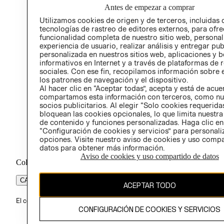
Antes de empezar a comprar
PROG
Utilizamos cookies de origen y de terceros, incluidas 
ÉTICA
tecnologías de rastreo de editores externos, para ofre
funcionalidad completa de nuestro sitio web, personal
experiencia de usuario, realizar análisis y entregar pu
personalizada en nuestros sitios web, aplicaciones y b
informativos en Internet y a través de plataformas de 
sociales. Con ese fin, recopilamos información sobre e
los patrones de navegación y el dispositivo.
Al hacer clic en “Aceptar todas”, acepta y está de acu
compartamos esta información con terceros, como nu
socios publicitarios. Al elegir “Solo cookies requeridas
bloquean las cookies opcionales, lo que limita nuestra
de contenido y funciones personalizadas. Haga clic en
“Configuración de cookies y servicios” para personali
opciones. Visite nuestro aviso de cookies y uso comp
datos para obtener más información.
Aviso de cookies y uso compartido de datos
Colombia ($)
CAMBIAR REGIÓN
ACEPTAR TODO
El contenido de esta página web está protegido por copyright y es pr
CONFIGURACIÓN DE COOKIES Y SERVICIOS