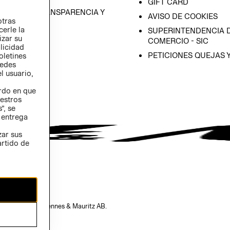
GIFT CARD
RAMA DE TRANSPARENCIA Y
AVISO DE COOKIES
otras
 (INGLÉS)
cerle la
SUPERINTENDENCIA D
izar su
COMERCIO - SIC
blicidad
PETICIONES QUEJAS 
oletines
redes
l usuario,
erdo en que
estros
”, se
 entrega
zar sus
artido de
opiedad de H&M Hennes & Mauritz AB.