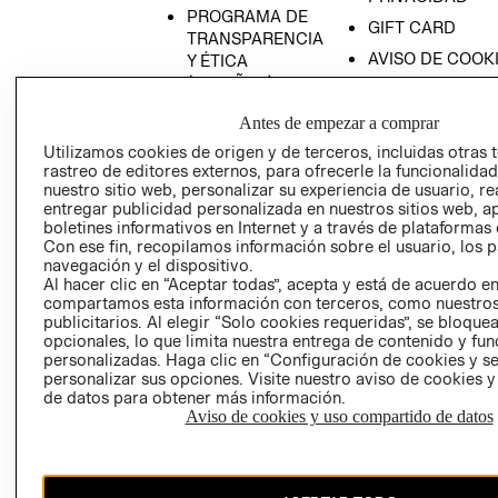
PROGRAMA DE
GIFT CARD
TRANSPARENCIA
AVISO DE COOK
Y ÉTICA
(ESPAÑOL)
SUPERINTENDE
DE INDUSTRIA Y
PROGRAMA DE
Antes de empezar a comprar
COMERCIO - SI
TRANSPARENCIA
Utilizamos cookies de origen y de terceros, incluidas otras 
Y ÉTICA (INGLÉS)
PETICIONES
rastreo de editores externos, para ofrecerle la funcionalid
QUEJAS Y
nuestro sitio web, personalizar su experiencia de usuario, rea
entregar publicidad personalizada en nuestros sitios web, a
RECLAMOS
boletines informativos en Internet y a través de plataformas 
Con ese fin, recopilamos información sobre el usuario, los 
navegación y el dispositivo.
Al hacer clic en “Aceptar todas”, acepta y está de acuerdo e
compartamos esta información con terceros, como nuestros
publicitarios. Al elegir “Solo cookies requeridas”, se bloque
opcionales, lo que limita nuestra entrega de contenido y fu
personalizadas. Haga clic en “Configuración de cookies y se
Colombia ($)
personalizar sus opciones. Visite nuestro aviso de cookies 
de datos para obtener más información.
CAMBIAR REGIÓN
Aviso de cookies y uso compartido de datos