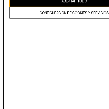
ACEPTAR TODO
El contenido de esta página web está protegido por copyright y es
propiedad de H&M Hennes & Mauritz AB.
CONFIGURACIÓN DE COOKIES Y SERVICIOS