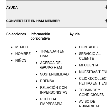
AYUDA
CONVIÉRTETE EN H&M MEMBER
Colecciones
Información
Ayuda
corporativa
MUJER
CONTACTO
TRABAJAR EN
HOMBRE
SERVICIO AL
H&M
CLIENTE
NIÑOS
ACERCA DEL
MI CUENTA
GRUPO H&M
NUESTRAS TIEN
SOSTENIBILIDAD
CLICK&COLLECT
PRENSA
RETIRO EN TIE
RELACIÓN CON
TÉRMINOS Y
INVERSONISTAS
CONDICIONES
POLÍTICA
AVISO DE
EMPRESARIAL
PRIVACIDAD