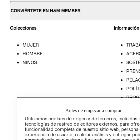
CONVIÉRTETE EN H&M MEMBER
Colecciones
Información
MUJER
TRAB
HOMBRE
ACER
NIÑOS
SOSTE
PREN
RELA
POLÍT
PROG
ÉTICA
Antes de empezar a comprar
PROG
Utilizamos cookies de origen y de terceros, incluidas 
ÉTICA
tecnologías de rastreo de editores externos, para ofre
funcionalidad completa de nuestro sitio web, personal
experiencia de usuario, realizar análisis y entregar pu
personalizada en nuestros sitios web, aplicaciones y b