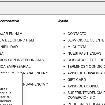
 corporativa
Ayuda
AJAR EN H&M
CONTACTO
CA DEL GRUPO H&M
SERVICIO AL CLIENTE
NIBILIDAD
MI CUENTA
SA
NUESTRAS TIENDAS
CIÓN CON INVERSONISTAS
CLICK&COLLECT - RE
ICA EMPRESARIAL
TÉRMINOS Y CONDICI
RAMA DE TRANSPARENCIA Y
AVISO DE PRIVACIDA
 (ESPAÑOL)
GIFT CARD
RAMA DE TRANSPARENCIA Y
AVISO DE COOKIES
otras
 (INGLÉS)
SUPERINTENDENCIA D
cerle la
izar su
COMERCIO - SIC
blicidad
PETICIONES QUEJAS 
oletines