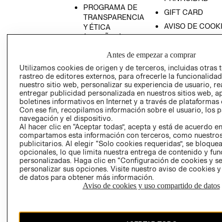
PROGRAMA DE
GIFT CARD
TRANSPARENCIA
AVISO DE COOK
Y ÉTICA
(ESPAÑOL)
SUPERINTENDE
DE INDUSTRIA Y
PROGRAMA DE
Antes de empezar a comprar
COMERCIO - SI
TRANSPARENCIA
Utilizamos cookies de origen y de terceros, incluidas otras 
Y ÉTICA (INGLÉS)
PETICIONES
rastreo de editores externos, para ofrecerle la funcionalid
QUEJAS Y
nuestro sitio web, personalizar su experiencia de usuario, rea
entregar publicidad personalizada en nuestros sitios web, a
RECLAMOS
boletines informativos en Internet y a través de plataformas 
Con ese fin, recopilamos información sobre el usuario, los 
navegación y el dispositivo.
Al hacer clic en “Aceptar todas”, acepta y está de acuerdo e
compartamos esta información con terceros, como nuestros
publicitarios. Al elegir “Solo cookies requeridas”, se bloque
opcionales, lo que limita nuestra entrega de contenido y fu
personalizadas. Haga clic en “Configuración de cookies y se
Colombia ($)
personalizar sus opciones. Visite nuestro aviso de cookies 
de datos para obtener más información.
CAMBIAR REGIÓN
Aviso de cookies y uso compartido de datos