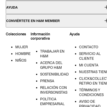
AYUDA
CONVIÉRTETE EN H&M MEMBER
Colecciones
Información
Ayuda
corporativa
MUJER
CONTACTO
TRABAJAR EN
HOMBRE
SERVICIO AL
H&M
CLIENTE
NIÑOS
ACERCA DEL
MI CUENTA
GRUPO H&M
NUESTRAS TIEN
SOSTENIBILIDAD
CLICK&COLLECT
PRENSA
RETIRO EN TIE
RELACIÓN CON
TÉRMINOS Y
INVERSONISTAS
CONDICIONES
POLÍTICA
AVISO DE
EMPRESARIAL
PRIVACIDAD