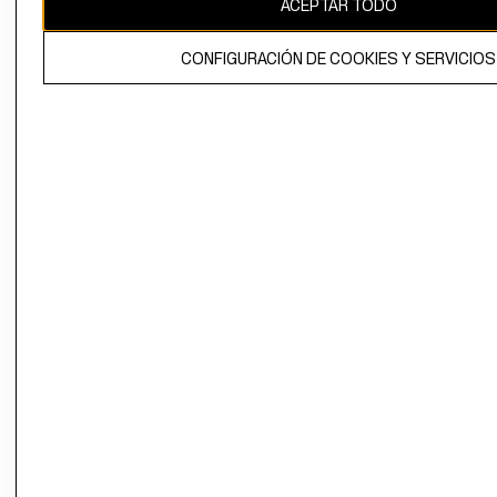
ACEPTAR TODO
El contenido de esta página web está protegido por copyright y es
propiedad de H&M Hennes & Mauritz AB.
CONFIGURACIÓN DE COOKIES Y SERVICIOS