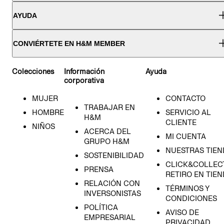
AYUDA
CONVIÉRTETE EN H&M MEMBER
Colecciones
Información
Ayuda
corporativa
MUJER
CONTACTO
TRABAJAR EN
HOMBRE
SERVICIO AL
H&M
CLIENTE
NIÑOS
ACERCA DEL
MI CUENTA
GRUPO H&M
NUESTRAS TIEN
SOSTENIBILIDAD
CLICK&COLLECT
PRENSA
RETIRO EN TIE
RELACIÓN CON
TÉRMINOS Y
INVERSONISTAS
CONDICIONES
POLÍTICA
AVISO DE
EMPRESARIAL
PRIVACIDAD