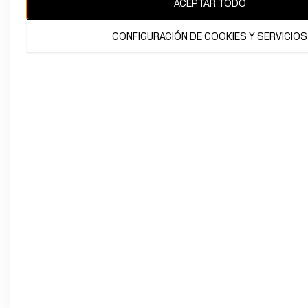
ACEPTAR TODO
El contenido de esta página web está protegido por copyright y es
propiedad de H&M Hennes & Mauritz AB.
CONFIGURACIÓN DE COOKIES Y SERVICIOS