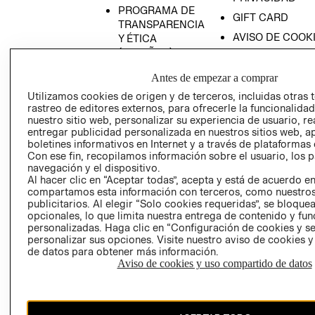
PROGRAMA DE
GIFT CARD
TRANSPARENCIA
AVISO DE COOK
Y ÉTICA
(ESPAÑOL)
SUPERINTENDE
DE INDUSTRIA Y
PROGRAMA DE
Antes de empezar a comprar
COMERCIO - SI
TRANSPARENCIA
Utilizamos cookies de origen y de terceros, incluidas otras 
Y ÉTICA (INGLÉS)
PETICIONES
rastreo de editores externos, para ofrecerle la funcionalid
QUEJAS Y
nuestro sitio web, personalizar su experiencia de usuario, rea
entregar publicidad personalizada en nuestros sitios web, a
RECLAMOS
boletines informativos en Internet y a través de plataformas 
Con ese fin, recopilamos información sobre el usuario, los 
navegación y el dispositivo.
Al hacer clic en “Aceptar todas”, acepta y está de acuerdo e
compartamos esta información con terceros, como nuestros
publicitarios. Al elegir “Solo cookies requeridas”, se bloque
opcionales, lo que limita nuestra entrega de contenido y fu
personalizadas. Haga clic en “Configuración de cookies y se
Colombia ($)
personalizar sus opciones. Visite nuestro aviso de cookies 
de datos para obtener más información.
CAMBIAR REGIÓN
Aviso de cookies y uso compartido de datos