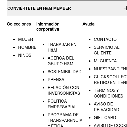
CONVIÉRTETE EN H&M MEMBER
Colecciones
Información
Ayuda
corporativa
MUJER
CONTACTO
TRABAJAR EN
HOMBRE
SERVICIO AL
H&M
CLIENTE
NIÑOS
ACERCA DEL
MI CUENTA
GRUPO H&M
NUESTRAS TIEN
SOSTENIBILIDAD
CLICK&COLLECT
PRENSA
RETIRO EN TIE
RELACIÓN CON
TÉRMINOS Y
INVERSONISTAS
CONDICIONES
POLÍTICA
AVISO DE
EMPRESARIAL
PRIVACIDAD
PROGRAMA DE
GIFT CARD
TRANSPARENCIA
AVISO DE COOK
Y ÉTICA