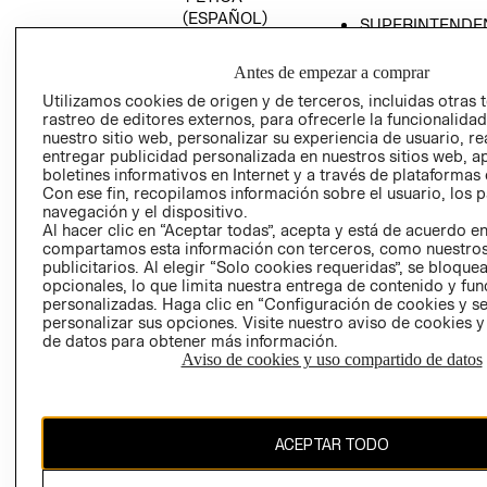
(ESPAÑOL)
SUPERINTENDE
DE INDUSTRIA Y
PROGRAMA DE
COMERCIO - SI
TRANSPARENCIA
Antes de empezar a comprar
Y ÉTICA (INGLÉS)
PETICIONES
Utilizamos cookies de origen y de terceros, incluidas otras 
rastreo de editores externos, para ofrecerle la funcionalid
QUEJAS Y
nuestro sitio web, personalizar su experiencia de usuario, rea
RECLAMOS
entregar publicidad personalizada en nuestros sitios web, a
boletines informativos en Internet y a través de plataformas 
Con ese fin, recopilamos información sobre el usuario, los 
navegación y el dispositivo.
Al hacer clic en “Aceptar todas”, acepta y está de acuerdo e
compartamos esta información con terceros, como nuestros
publicitarios. Al elegir “Solo cookies requeridas”, se bloque
opcionales, lo que limita nuestra entrega de contenido y fu
Colombia ($)
personalizadas. Haga clic en “Configuración de cookies y se
personalizar sus opciones. Visite nuestro aviso de cookies 
CAMBIAR REGIÓN
de datos para obtener más información.
Aviso de cookies y uso compartido de datos
El contenido de esta página web está protegido por copyright y es
ACEPTAR TODO
propiedad de H&M Hennes & Mauritz AB.