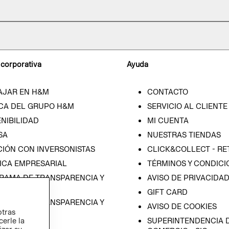
 corporativa
Ayuda
AJAR EN H&M
CONTACTO
CA DEL GRUPO H&M
SERVICIO AL CLIENTE
NIBILIDAD
MI CUENTA
SA
NUESTRAS TIENDAS
CIÓN CON INVERSONISTAS
CLICK&COLLECT - RE
ICA EMPRESARIAL
TÉRMINOS Y CONDICI
RAMA DE TRANSPARENCIA Y
AVISO DE PRIVACIDA
 (ESPAÑOL)
GIFT CARD
RAMA DE TRANSPARENCIA Y
AVISO DE COOKIES
otras
 (INGLÉS)
cerle la
SUPERINTENDENCIA D