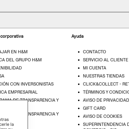
 corporativa
Ayuda
AJAR EN H&M
CONTACTO
CA DEL GRUPO H&M
SERVICIO AL CLIENTE
NIBILIDAD
MI CUENTA
SA
NUESTRAS TIENDAS
CIÓN CON INVERSONISTAS
CLICK&COLLECT - RE
ICA EMPRESARIAL
TÉRMINOS Y CONDICI
RAMA DE TRANSPARENCIA Y
AVISO DE PRIVACIDA
 (ESPAÑOL)
GIFT CARD
RAMA DE TRANSPARENCIA Y
AVISO DE COOKIES
otras
 (INGLÉS)
cerle la
SUPERINTENDENCIA D