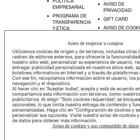
POLÍTICA
AVISO DE
EMPRESARIAL
PRIVACIDAD
PROGRAMA DE
GIFT CARD
TRANSPARENCIA
AVISO DE COOK
Y ÉTICA
(ESPAÑOL)
SUPERINTENDE
DE INDUSTRIA Y
Antes de empezar a comprar
PROGRAMA DE
COMERCIO - SI
TRANSPARENCIA
Utilizamos cookies de origen y de terceros, incluidas otras 
Y ÉTICA (INGLÉS)
rastreo de editores externos, para ofrecerle la funcionalid
PETICIONES
nuestro sitio web, personalizar su experiencia de usuario, rea
QUEJAS Y
entregar publicidad personalizada en nuestros sitios web, a
RECLAMOS
boletines informativos en Internet y a través de plataformas 
Con ese fin, recopilamos información sobre el usuario, los 
navegación y el dispositivo.
Al hacer clic en “Aceptar todas”, acepta y está de acuerdo e
compartamos esta información con terceros, como nuestros
publicitarios. Al elegir “Solo cookies requeridas”, se bloque
opcionales, lo que limita nuestra entrega de contenido y fu
personalizadas. Haga clic en “Configuración de cookies y se
Colombia ($)
personalizar sus opciones. Visite nuestro aviso de cookies 
de datos para obtener más información.
CAMBIAR REGIÓN
Aviso de cookies y uso compartido de datos