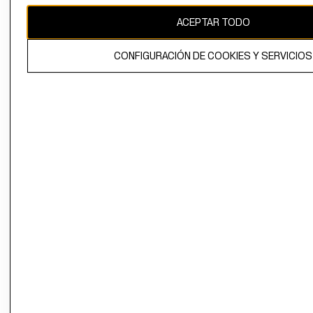
ACEPTAR TODO
El contenido de esta página web está protegido por copyright y es
propiedad de H&M Hennes & Mauritz AB.
CONFIGURACIÓN DE COOKIES Y SERVICIOS