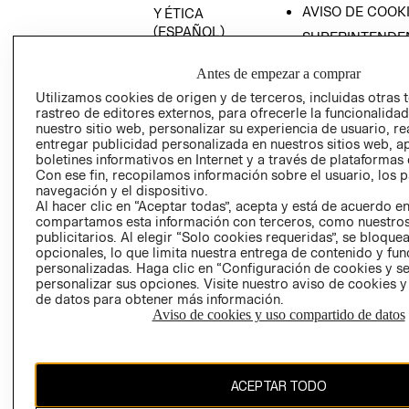
AVISO DE COOK
Y ÉTICA
(ESPAÑOL)
SUPERINTENDE
DE INDUSTRIA Y
PROGRAMA DE
COMERCIO - SI
Antes de empezar a comprar
TRANSPARENCIA
Y ÉTICA (INGLÉS)
Utilizamos cookies de origen y de terceros, incluidas otras 
PETICIONES
rastreo de editores externos, para ofrecerle la funcionalid
QUEJAS Y
nuestro sitio web, personalizar su experiencia de usuario, rea
RECLAMOS
entregar publicidad personalizada en nuestros sitios web, a
boletines informativos en Internet y a través de plataformas 
Con ese fin, recopilamos información sobre el usuario, los 
navegación y el dispositivo.
Al hacer clic en “Aceptar todas”, acepta y está de acuerdo e
compartamos esta información con terceros, como nuestros
publicitarios. Al elegir “Solo cookies requeridas”, se bloque
opcionales, lo que limita nuestra entrega de contenido y fu
Colombia ($)
personalizadas. Haga clic en “Configuración de cookies y se
personalizar sus opciones. Visite nuestro aviso de cookies 
CAMBIAR REGIÓN
de datos para obtener más información.
Aviso de cookies y uso compartido de datos
El contenido de esta página web está protegido por copyright y es
ACEPTAR TODO
propiedad de H&M Hennes & Mauritz AB.