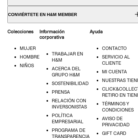
CONVIÉRTETE EN H&M MEMBER
Colecciones
Información
Ayuda
corporativa
MUJER
CONTACTO
TRABAJAR EN
HOMBRE
SERVICIO AL
H&M
CLIENTE
NIÑOS
ACERCA DEL
MI CUENTA
GRUPO H&M
NUESTRAS TIEN
SOSTENIBILIDAD
CLICK&COLLECT
PRENSA
RETIRO EN TIE
RELACIÓN CON
TÉRMINOS Y
INVERSONISTAS
CONDICIONES
POLÍTICA
AVISO DE
EMPRESARIAL
PRIVACIDAD
PROGRAMA DE
GIFT CARD
TRANSPARENCIA