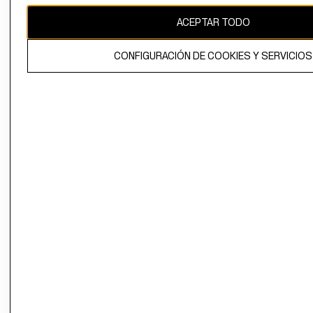
ACEPTAR TODO
El contenido de esta página web está protegido por copyright y es
propiedad de H&M Hennes & Mauritz AB.
CONFIGURACIÓN DE COOKIES Y SERVICIOS