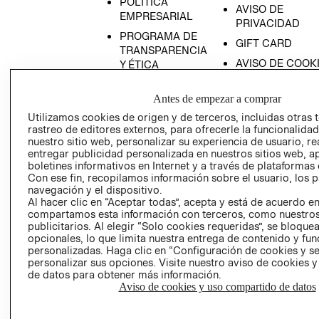
POLÍTICA
AVISO DE
EMPRESARIAL
PRIVACIDAD
PROGRAMA DE
GIFT CARD
TRANSPARENCIA
AVISO DE COOK
Y ÉTICA
(ESPAÑOL)
SUPERINTENDE
DE INDUSTRIA Y
Antes de empezar a comprar
PROGRAMA DE
COMERCIO - SI
TRANSPARENCIA
Utilizamos cookies de origen y de terceros, incluidas otras 
Y ÉTICA (INGLÉS)
rastreo de editores externos, para ofrecerle la funcionalid
PETICIONES
nuestro sitio web, personalizar su experiencia de usuario, rea
QUEJAS Y
entregar publicidad personalizada en nuestros sitios web, a
RECLAMOS
boletines informativos en Internet y a través de plataformas 
Con ese fin, recopilamos información sobre el usuario, los 
navegación y el dispositivo.
Al hacer clic en “Aceptar todas”, acepta y está de acuerdo e
compartamos esta información con terceros, como nuestros
publicitarios. Al elegir “Solo cookies requeridas”, se bloque
opcionales, lo que limita nuestra entrega de contenido y fu
personalizadas. Haga clic en “Configuración de cookies y se
Colombia ($)
personalizar sus opciones. Visite nuestro aviso de cookies 
de datos para obtener más información.
CAMBIAR REGIÓN
Aviso de cookies y uso compartido de datos