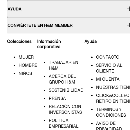
AYUDA
CONVIÉRTETE EN H&M MEMBER
Colecciones
Información
Ayuda
corporativa
MUJER
CONTACTO
TRABAJAR EN
HOMBRE
SERVICIO AL
H&M
CLIENTE
NIÑOS
ACERCA DEL
MI CUENTA
GRUPO H&M
NUESTRAS TIEN
SOSTENIBILIDAD
CLICK&COLLECT
PRENSA
RETIRO EN TIE
RELACIÓN CON
TÉRMINOS Y
INVERSONISTAS
CONDICIONES
POLÍTICA
AVISO DE
EMPRESARIAL
PRIVACIDAD