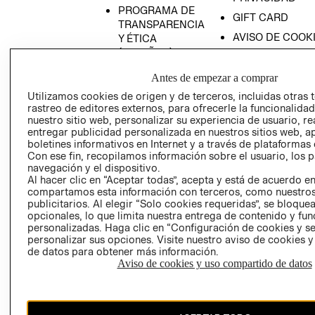
PROGRAMA DE
GIFT CARD
TRANSPARENCIA
AVISO DE COOK
Y ÉTICA
(ESPAÑOL)
SUPERINTENDE
DE INDUSTRIA Y
PROGRAMA DE
Antes de empezar a comprar
COMERCIO - SI
TRANSPARENCIA
Utilizamos cookies de origen y de terceros, incluidas otras 
Y ÉTICA (INGLÉS)
PETICIONES
rastreo de editores externos, para ofrecerle la funcionalid
QUEJAS Y
nuestro sitio web, personalizar su experiencia de usuario, rea
entregar publicidad personalizada en nuestros sitios web, a
RECLAMOS
boletines informativos en Internet y a través de plataformas 
Con ese fin, recopilamos información sobre el usuario, los 
navegación y el dispositivo.
Al hacer clic en “Aceptar todas”, acepta y está de acuerdo e
compartamos esta información con terceros, como nuestros
publicitarios. Al elegir “Solo cookies requeridas”, se bloque
opcionales, lo que limita nuestra entrega de contenido y fu
personalizadas. Haga clic en “Configuración de cookies y se
Colombia ($)
personalizar sus opciones. Visite nuestro aviso de cookies 
de datos para obtener más información.
CAMBIAR REGIÓN
Aviso de cookies y uso compartido de datos