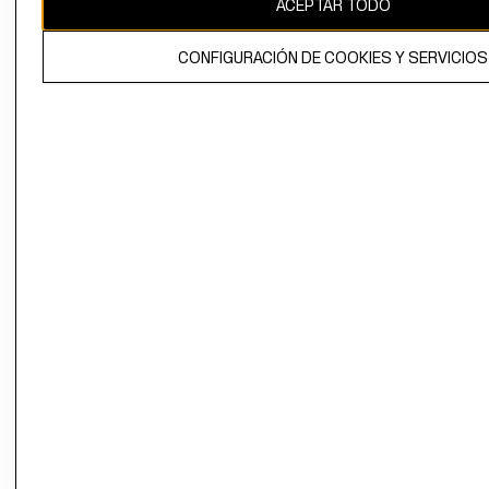
ACEPTAR TODO
El contenido de esta página web está protegido por copyright y es
propiedad de H&M Hennes & Mauritz AB.
CONFIGURACIÓN DE COOKIES Y SERVICIOS