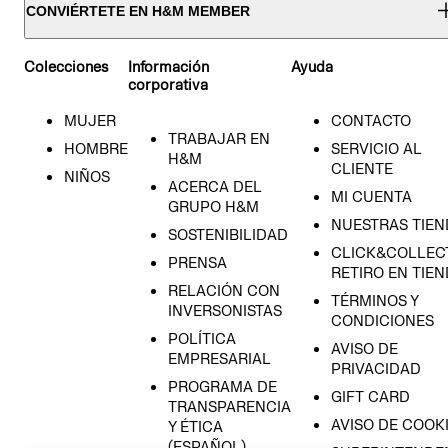
CONVIÉRTETE EN H&M MEMBER
Colecciones
Información
Ayuda
corporativa
MUJER
CONTACTO
TRABAJAR EN
HOMBRE
SERVICIO AL
H&M
CLIENTE
NIÑOS
ACERCA DEL
MI CUENTA
GRUPO H&M
NUESTRAS TIEN
SOSTENIBILIDAD
CLICK&COLLECT
PRENSA
RETIRO EN TIE
RELACIÓN CON
TÉRMINOS Y
INVERSONISTAS
CONDICIONES
POLÍTICA
AVISO DE
EMPRESARIAL
PRIVACIDAD
PROGRAMA DE
GIFT CARD
TRANSPARENCIA
AVISO DE COOK
Y ÉTICA
(ESPAÑOL)