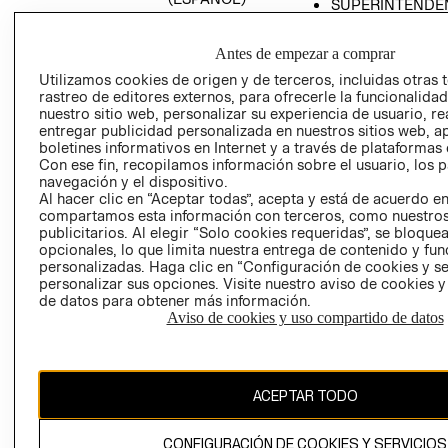
SUPERINTENDE
DE INDUSTRIA Y
PROGRAMA DE
COMERCIO - SI
TRANSPARENCIA
Antes de empezar a comprar
Y ÉTICA (INGLÉS)
PETICIONES
Utilizamos cookies de origen y de terceros, incluidas otras 
QUEJAS Y
rastreo de editores externos, para ofrecerle la funcionalid
RECLAMOS
nuestro sitio web, personalizar su experiencia de usuario, rea
entregar publicidad personalizada en nuestros sitios web, a
boletines informativos en Internet y a través de plataformas 
Con ese fin, recopilamos información sobre el usuario, los 
navegación y el dispositivo.
Al hacer clic en “Aceptar todas”, acepta y está de acuerdo e
compartamos esta información con terceros, como nuestros
publicitarios. Al elegir “Solo cookies requeridas”, se bloque
opcionales, lo que limita nuestra entrega de contenido y fu
Colombia ($)
personalizadas. Haga clic en “Configuración de cookies y se
personalizar sus opciones. Visite nuestro aviso de cookies 
CAMBIAR REGIÓN
de datos para obtener más información.
Aviso de cookies y uso compartido de datos
El contenido de esta página web está protegido por copyright y es
propiedad de H&M Hennes & Mauritz AB.
ACEPTAR TODO
CONFIGURACIÓN DE COOKIES Y SERVICIOS