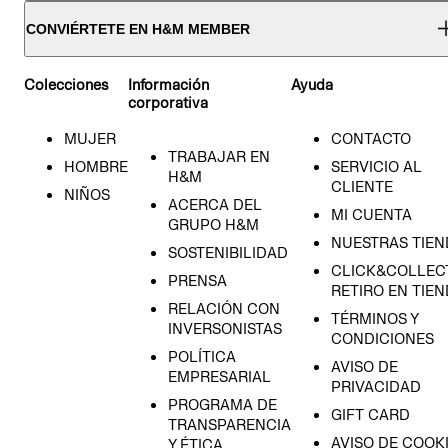
CONVIÉRTETE EN H&M MEMBER
Colecciones
Información
Ayuda
corporativa
MUJER
CONTACTO
TRABAJAR EN
HOMBRE
SERVICIO AL
H&M
CLIENTE
NIÑOS
ACERCA DEL
MI CUENTA
GRUPO H&M
NUESTRAS TIEN
SOSTENIBILIDAD
CLICK&COLLECT
PRENSA
RETIRO EN TIE
RELACIÓN CON
TÉRMINOS Y
INVERSONISTAS
CONDICIONES
POLÍTICA
AVISO DE
EMPRESARIAL
PRIVACIDAD
PROGRAMA DE
GIFT CARD
TRANSPARENCIA
AVISO DE COOK
Y ÉTICA