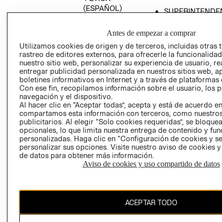
(ESPAÑOL)
SUPERINTENDE
DE INDUSTRIA Y
PROGRAMA DE
COMERCIO - SI
TRANSPARENCIA
Antes de empezar a comprar
Y ÉTICA (INGLÉS)
PETICIONES
Utilizamos cookies de origen y de terceros, incluidas otras 
rastreo de editores externos, para ofrecerle la funcionalid
QUEJAS Y
nuestro sitio web, personalizar su experiencia de usuario, rea
RECLAMOS
entregar publicidad personalizada en nuestros sitios web, a
boletines informativos en Internet y a través de plataformas 
Con ese fin, recopilamos información sobre el usuario, los 
navegación y el dispositivo.
Al hacer clic en “Aceptar todas”, acepta y está de acuerdo e
compartamos esta información con terceros, como nuestros
publicitarios. Al elegir “Solo cookies requeridas”, se bloque
opcionales, lo que limita nuestra entrega de contenido y fu
Colombia ($)
personalizadas. Haga clic en “Configuración de cookies y se
personalizar sus opciones. Visite nuestro aviso de cookies 
CAMBIAR REGIÓN
de datos para obtener más información.
Aviso de cookies y uso compartido de datos
El contenido de esta página web está protegido por copyright y es
ACEPTAR TODO
propiedad de H&M Hennes & Mauritz AB.