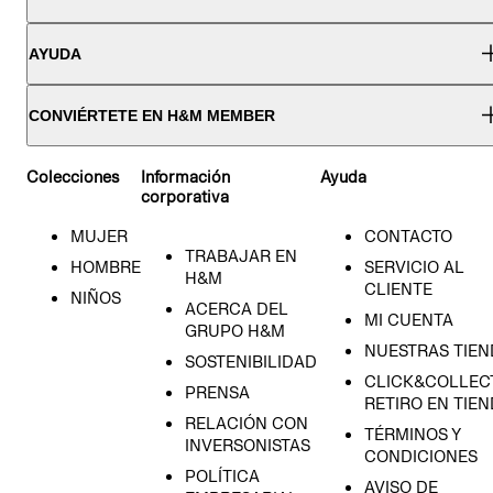
AYUDA
CONVIÉRTETE EN H&M MEMBER
Colecciones
Información
Ayuda
corporativa
MUJER
CONTACTO
TRABAJAR EN
HOMBRE
SERVICIO AL
H&M
CLIENTE
NIÑOS
ACERCA DEL
MI CUENTA
GRUPO H&M
NUESTRAS TIEN
SOSTENIBILIDAD
CLICK&COLLECT
PRENSA
RETIRO EN TIE
RELACIÓN CON
TÉRMINOS Y
INVERSONISTAS
CONDICIONES
POLÍTICA
AVISO DE