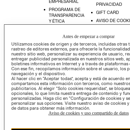
EMPRESARIAL
PRIVACIDAD
PROGRAMA DE
GIFT CARD
TRANSPARENCIA
AVISO DE COOK
Y ÉTICA
(ESPAÑOL)
SUPERINTENDE
DE INDUSTRIA Y
PROGRAMA DE
Antes de empezar a comprar
COMERCIO - SI
TRANSPARENCIA
Utilizamos cookies de origen y de terceros, incluidas otras 
Y ÉTICA (INGLÉS)
PETICIONES
rastreo de editores externos, para ofrecerle la funcionalid
nuestro sitio web, personalizar su experiencia de usuario, rea
QUEJAS Y
entregar publicidad personalizada en nuestros sitios web, a
RECLAMOS
boletines informativos en Internet y a través de plataformas 
Con ese fin, recopilamos información sobre el usuario, los 
navegación y el dispositivo.
Al hacer clic en “Aceptar todas”, acepta y está de acuerdo e
compartamos esta información con terceros, como nuestros
publicitarios. Al elegir “Solo cookies requeridas”, se bloque
opcionales, lo que limita nuestra entrega de contenido y fu
personalizadas. Haga clic en “Configuración de cookies y se
Colombia ($)
personalizar sus opciones. Visite nuestro aviso de cookies 
de datos para obtener más información.
CAMBIAR REGIÓN
Aviso de cookies y uso compartido de datos