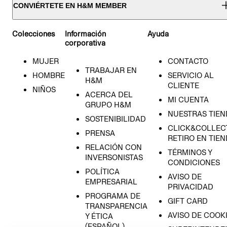
CONVIÉRTETE EN H&M MEMBER
Colecciones
Información
Ayuda
corporativa
MUJER
CONTACTO
TRABAJAR EN
HOMBRE
SERVICIO AL
H&M
CLIENTE
NIÑOS
ACERCA DEL
MI CUENTA
GRUPO H&M
NUESTRAS TIEN
SOSTENIBILIDAD
CLICK&COLLECT
PRENSA
RETIRO EN TIE
RELACIÓN CON
TÉRMINOS Y
INVERSONISTAS
CONDICIONES
POLÍTICA
AVISO DE
EMPRESARIAL
PRIVACIDAD
PROGRAMA DE
GIFT CARD
TRANSPARENCIA
AVISO DE COOK
Y ÉTICA
(ESPAÑOL)