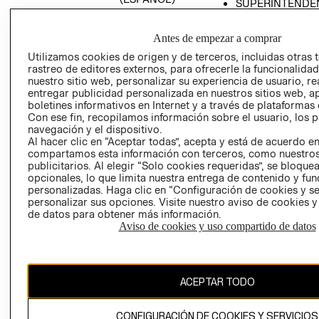
SUPERINTENDE
DE INDUSTRIA Y
PROGRAMA DE
COMERCIO - SI
TRANSPARENCIA
Antes de empezar a comprar
Y ÉTICA (INGLÉS)
PETICIONES
Utilizamos cookies de origen y de terceros, incluidas otras 
QUEJAS Y
rastreo de editores externos, para ofrecerle la funcionalid
RECLAMOS
nuestro sitio web, personalizar su experiencia de usuario, rea
entregar publicidad personalizada en nuestros sitios web, a
boletines informativos en Internet y a través de plataformas 
Con ese fin, recopilamos información sobre el usuario, los 
navegación y el dispositivo.
Al hacer clic en “Aceptar todas”, acepta y está de acuerdo e
compartamos esta información con terceros, como nuestros
publicitarios. Al elegir “Solo cookies requeridas”, se bloque
opcionales, lo que limita nuestra entrega de contenido y fu
Colombia ($)
personalizadas. Haga clic en “Configuración de cookies y se
personalizar sus opciones. Visite nuestro aviso de cookies 
CAMBIAR REGIÓN
de datos para obtener más información.
Aviso de cookies y uso compartido de datos
El contenido de esta página web está protegido por copyright y es
propiedad de H&M Hennes & Mauritz AB.
ACEPTAR TODO
CONFIGURACIÓN DE COOKIES Y SERVICIOS