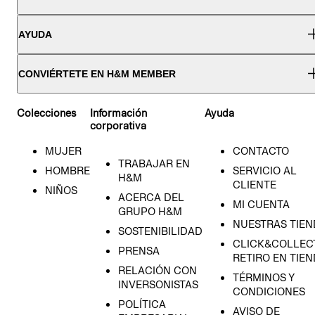
AYUDA
CONVIÉRTETE EN H&M MEMBER
Colecciones
Información
Ayuda
corporativa
MUJER
CONTACTO
TRABAJAR EN
HOMBRE
SERVICIO AL
H&M
CLIENTE
NIÑOS
ACERCA DEL
MI CUENTA
GRUPO H&M
NUESTRAS TIEN
SOSTENIBILIDAD
CLICK&COLLECT
PRENSA
RETIRO EN TIE
RELACIÓN CON
TÉRMINOS Y
INVERSONISTAS
CONDICIONES
POLÍTICA
AVISO DE