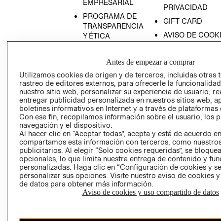
EMPRESARIAL
PRIVACIDAD
PROGRAMA DE
GIFT CARD
TRANSPARENCIA
AVISO DE COOK
Y ÉTICA
(ESPAÑOL)
SUPERINTENDE
DE INDUSTRIA Y
PROGRAMA DE
Antes de empezar a comprar
COMERCIO - SI
TRANSPARENCIA
Utilizamos cookies de origen y de terceros, incluidas otras 
Y ÉTICA (INGLÉS)
PETICIONES
rastreo de editores externos, para ofrecerle la funcionalid
nuestro sitio web, personalizar su experiencia de usuario, rea
QUEJAS Y
entregar publicidad personalizada en nuestros sitios web, a
RECLAMOS
boletines informativos en Internet y a través de plataformas 
Con ese fin, recopilamos información sobre el usuario, los 
navegación y el dispositivo.
Al hacer clic en “Aceptar todas”, acepta y está de acuerdo e
compartamos esta información con terceros, como nuestros
publicitarios. Al elegir “Solo cookies requeridas”, se bloque
opcionales, lo que limita nuestra entrega de contenido y fu
personalizadas. Haga clic en “Configuración de cookies y se
Colombia ($)
personalizar sus opciones. Visite nuestro aviso de cookies 
de datos para obtener más información.
CAMBIAR REGIÓN
Aviso de cookies y uso compartido de datos