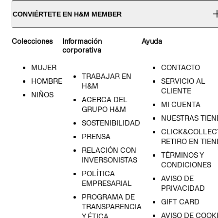
CONVIÉRTETE EN H&M MEMBER
Colecciones
Información
Ayuda
corporativa
MUJER
CONTACTO
TRABAJAR EN
HOMBRE
SERVICIO AL
H&M
CLIENTE
NIÑOS
ACERCA DEL
MI CUENTA
GRUPO H&M
NUESTRAS TIEN
SOSTENIBILIDAD
CLICK&COLLECT
PRENSA
RETIRO EN TIE
RELACIÓN CON
TÉRMINOS Y
INVERSONISTAS
CONDICIONES
POLÍTICA
AVISO DE
EMPRESARIAL
PRIVACIDAD
PROGRAMA DE
GIFT CARD
TRANSPARENCIA
AVISO DE COOK
Y ÉTICA