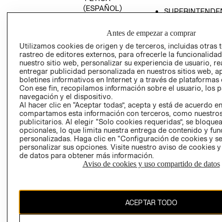
(ESPAÑOL)
SUPERINTENDE
DE INDUSTRIA Y
PROGRAMA DE
COMERCIO - SI
TRANSPARENCIA
Antes de empezar a comprar
Y ÉTICA (INGLÉS)
PETICIONES
Utilizamos cookies de origen y de terceros, incluidas otras 
rastreo de editores externos, para ofrecerle la funcionalid
QUEJAS Y
nuestro sitio web, personalizar su experiencia de usuario, rea
RECLAMOS
entregar publicidad personalizada en nuestros sitios web, a
boletines informativos en Internet y a través de plataformas 
Con ese fin, recopilamos información sobre el usuario, los 
navegación y el dispositivo.
Al hacer clic en “Aceptar todas”, acepta y está de acuerdo e
compartamos esta información con terceros, como nuestros
publicitarios. Al elegir “Solo cookies requeridas”, se bloque
opcionales, lo que limita nuestra entrega de contenido y fu
Colombia ($)
personalizadas. Haga clic en “Configuración de cookies y se
personalizar sus opciones. Visite nuestro aviso de cookies 
CAMBIAR REGIÓN
de datos para obtener más información.
Aviso de cookies y uso compartido de datos
El contenido de esta página web está protegido por copyright y es
ACEPTAR TODO
propiedad de H&M Hennes & Mauritz AB.