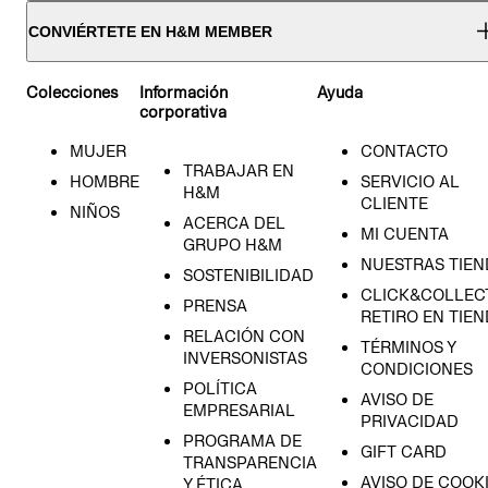
CONVIÉRTETE EN H&M MEMBER
Colecciones
Información
Ayuda
corporativa
MUJER
CONTACTO
TRABAJAR EN
HOMBRE
SERVICIO AL
H&M
CLIENTE
NIÑOS
ACERCA DEL
MI CUENTA
GRUPO H&M
NUESTRAS TIEN
SOSTENIBILIDAD
CLICK&COLLECT
PRENSA
RETIRO EN TIE
RELACIÓN CON
TÉRMINOS Y
INVERSONISTAS
CONDICIONES
POLÍTICA
AVISO DE
EMPRESARIAL
PRIVACIDAD
PROGRAMA DE
GIFT CARD
TRANSPARENCIA
AVISO DE COOK
Y ÉTICA