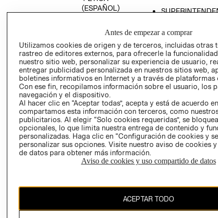
(ESPAÑOL)
SUPERINTENDE
DE INDUSTRIA Y
PROGRAMA DE
COMERCIO - SI
TRANSPARENCIA
Antes de empezar a comprar
Y ÉTICA (INGLÉS)
PETICIONES
Utilizamos cookies de origen y de terceros, incluidas otras 
rastreo de editores externos, para ofrecerle la funcionalid
QUEJAS Y
nuestro sitio web, personalizar su experiencia de usuario, rea
RECLAMOS
entregar publicidad personalizada en nuestros sitios web, a
boletines informativos en Internet y a través de plataformas 
Con ese fin, recopilamos información sobre el usuario, los 
navegación y el dispositivo.
Al hacer clic en “Aceptar todas”, acepta y está de acuerdo e
compartamos esta información con terceros, como nuestros
publicitarios. Al elegir “Solo cookies requeridas”, se bloque
opcionales, lo que limita nuestra entrega de contenido y fu
Colombia ($)
personalizadas. Haga clic en “Configuración de cookies y se
personalizar sus opciones. Visite nuestro aviso de cookies 
CAMBIAR REGIÓN
de datos para obtener más información.
Aviso de cookies y uso compartido de datos
El contenido de esta página web está protegido por copyright y es
ACEPTAR TODO
propiedad de H&M Hennes & Mauritz AB.