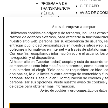
PROGRAMA DE
GIFT CARD
TRANSPARENCIA
AVISO DE COOK
Y ÉTICA
(ESPAÑOL)
SUPERINTENDE
DE INDUSTRIA Y
PROGRAMA DE
Antes de empezar a comprar
COMERCIO - SI
TRANSPARENCIA
Utilizamos cookies de origen y de terceros, incluidas otras 
Y ÉTICA (INGLÉS)
PETICIONES
rastreo de editores externos, para ofrecerle la funcionalid
QUEJAS Y
nuestro sitio web, personalizar su experiencia de usuario, rea
entregar publicidad personalizada en nuestros sitios web, a
RECLAMOS
boletines informativos en Internet y a través de plataformas 
Con ese fin, recopilamos información sobre el usuario, los 
navegación y el dispositivo.
Al hacer clic en “Aceptar todas”, acepta y está de acuerdo e
compartamos esta información con terceros, como nuestros
publicitarios. Al elegir “Solo cookies requeridas”, se bloque
opcionales, lo que limita nuestra entrega de contenido y fu
personalizadas. Haga clic en “Configuración de cookies y se
Colombia ($)
personalizar sus opciones. Visite nuestro aviso de cookies 
de datos para obtener más información.
CAMBIAR REGIÓN
Aviso de cookies y uso compartido de datos