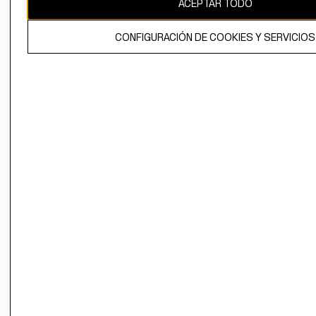
ACEPTAR TODO
El contenido de esta página web está protegido por copyright y es
propiedad de H&M Hennes & Mauritz AB.
CONFIGURACIÓN DE COOKIES Y SERVICIOS