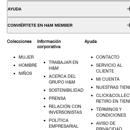
AYUDA
CONVIÉRTETE EN H&M MEMBER
Colecciones
Información
Ayuda
corporativa
MUJER
CONTACTO
TRABAJAR EN
HOMBRE
SERVICIO AL
H&M
CLIENTE
NIÑOS
ACERCA DEL
MI CUENTA
GRUPO H&M
NUESTRAS TIEN
SOSTENIBILIDAD
CLICK&COLLECT
PRENSA
RETIRO EN TIE
RELACIÓN CON
TÉRMINOS Y
INVERSONISTAS
CONDICIONES
POLÍTICA
AVISO DE
EMPRESARIAL
PRIVACIDAD