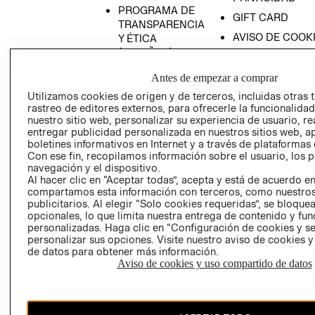
PROGRAMA DE
GIFT CARD
TRANSPARENCIA
AVISO DE COOK
Y ÉTICA
(ESPAÑOL)
SUPERINTENDE
DE INDUSTRIA Y
PROGRAMA DE
Antes de empezar a comprar
COMERCIO - SI
TRANSPARENCIA
Utilizamos cookies de origen y de terceros, incluidas otras 
Y ÉTICA (INGLÉS)
PETICIONES
rastreo de editores externos, para ofrecerle la funcionalid
QUEJAS Y
nuestro sitio web, personalizar su experiencia de usuario, rea
entregar publicidad personalizada en nuestros sitios web, a
RECLAMOS
boletines informativos en Internet y a través de plataformas 
Con ese fin, recopilamos información sobre el usuario, los 
navegación y el dispositivo.
Al hacer clic en “Aceptar todas”, acepta y está de acuerdo e
compartamos esta información con terceros, como nuestros
publicitarios. Al elegir “Solo cookies requeridas”, se bloque
opcionales, lo que limita nuestra entrega de contenido y fu
personalizadas. Haga clic en “Configuración de cookies y se
Colombia ($)
personalizar sus opciones. Visite nuestro aviso de cookies 
de datos para obtener más información.
CAMBIAR REGIÓN
Aviso de cookies y uso compartido de datos