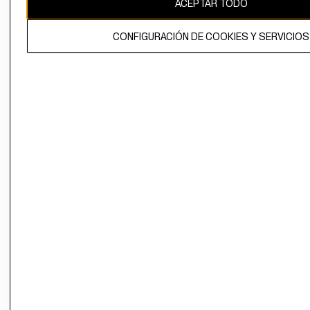
ACEPTAR TODO
El contenido de esta página web está protegido por copyright y es
propiedad de H&M Hennes & Mauritz AB.
CONFIGURACIÓN DE COOKIES Y SERVICIOS