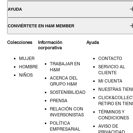
AYUDA
CONVIÉRTETE EN H&M MEMBER
Colecciones
Información
Ayuda
corporativa
MUJER
CONTACTO
TRABAJAR EN
HOMBRE
SERVICIO AL
H&M
CLIENTE
NIÑOS
ACERCA DEL
MI CUENTA
GRUPO H&M
NUESTRAS TIEN
SOSTENIBILIDAD
CLICK&COLLECT
PRENSA
RETIRO EN TIE
RELACIÓN CON
TÉRMINOS Y
INVERSONISTAS
CONDICIONES
POLÍTICA
AVISO DE
EMPRESARIAL
PRIVACIDAD