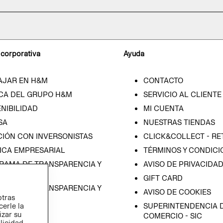
 corporativa
Ayuda
AJAR EN H&M
CONTACTO
CA DEL GRUPO H&M
SERVICIO AL CLIENTE
NIBILIDAD
MI CUENTA
SA
NUESTRAS TIENDAS
CIÓN CON INVERSONISTAS
CLICK&COLLECT - RE
ICA EMPRESARIAL
TÉRMINOS Y CONDICI
RAMA DE TRANSPARENCIA Y
AVISO DE PRIVACIDA
 (ESPAÑOL)
GIFT CARD
RAMA DE TRANSPARENCIA Y
AVISO DE COOKIES
otras
 (INGLÉS)
SUPERINTENDENCIA D
cerle la
izar su
COMERCIO - SIC
blicidad