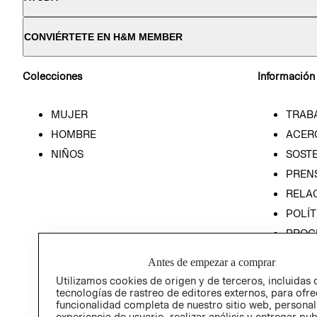
CONVIÉRTETE EN H&M MEMBER
Colecciones
Información
MUJER
TRAB
HOMBRE
ACER
NIÑOS
SOSTE
PREN
RELA
POLÍT
PROG
ÉTICA
Antes de empezar a comprar
PROG
Utilizamos cookies de origen y de terceros, incluidas 
ÉTICA
tecnologías de rastreo de editores externos, para ofre
funcionalidad completa de nuestro sitio web, personal
experiencia de usuario, realizar análisis y entregar pu