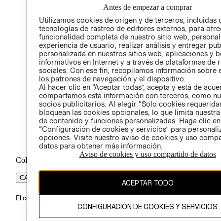
Antes de empezar a comprar
PROG
Utilizamos cookies de origen y de terceros, incluidas 
ÉTICA
tecnologías de rastreo de editores externos, para ofre
funcionalidad completa de nuestro sitio web, personal
experiencia de usuario, realizar análisis y entregar pu
personalizada en nuestros sitios web, aplicaciones y b
informativos en Internet y a través de plataformas de 
sociales. Con ese fin, recopilamos información sobre e
los patrones de navegación y el dispositivo.
Al hacer clic en “Aceptar todas”, acepta y está de acu
compartamos esta información con terceros, como nu
socios publicitarios. Al elegir “Solo cookies requeridas
bloquean las cookies opcionales, lo que limita nuestra
de contenido y funciones personalizadas. Haga clic en
“Configuración de cookies y servicios” para personali
opciones. Visite nuestro aviso de cookies y uso comp
datos para obtener más información.
Aviso de cookies y uso compartido de datos
Colombia ($)
CAMBIAR REGIÓN
ACEPTAR TODO
El contenido de esta página web está protegido por copyright y es pr
CONFIGURACIÓN DE COOKIES Y SERVICIOS