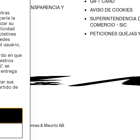
GIFT CARD
RAMA DE TRANSPARENCIA Y
AVISO DE COOKIES
otras
 (INGLÉS)
cerle la
SUPERINTENDENCIA D
izar su
COMERCIO - SIC
blicidad
PETICIONES QUEJAS 
oletines
redes
l usuario,
erdo en que
estros
”, se
 entrega
zar sus
artido de
opiedad de H&M Hennes & Mauritz AB.