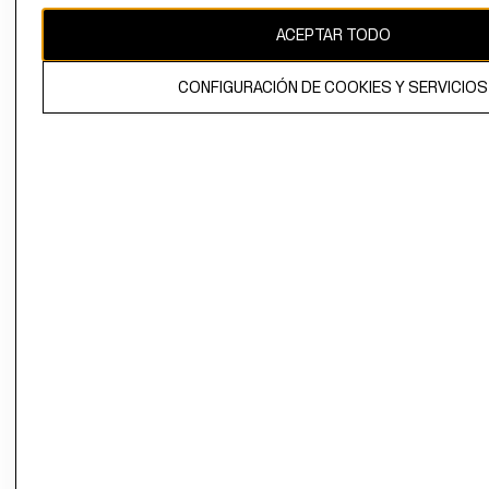
ACEPTAR TODO
El contenido de esta página web está protegido por copyright y es
propiedad de H&M Hennes & Mauritz AB.
CONFIGURACIÓN DE COOKIES Y SERVICIOS