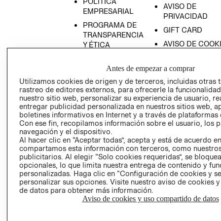
POLÍTICA
AVISO DE
EMPRESARIAL
PRIVACIDAD
PROGRAMA DE
GIFT CARD
TRANSPARENCIA
AVISO DE COOK
Y ÉTICA
(ESPAÑOL)
SUPERINTENDE
DE INDUSTRIA Y
Antes de empezar a comprar
PROGRAMA DE
COMERCIO - SI
TRANSPARENCIA
Utilizamos cookies de origen y de terceros, incluidas otras 
Y ÉTICA (INGLÉS)
rastreo de editores externos, para ofrecerle la funcionalid
PETICIONES
nuestro sitio web, personalizar su experiencia de usuario, rea
QUEJAS Y
entregar publicidad personalizada en nuestros sitios web, a
RECLAMOS
boletines informativos en Internet y a través de plataformas 
Con ese fin, recopilamos información sobre el usuario, los 
navegación y el dispositivo.
Al hacer clic en “Aceptar todas”, acepta y está de acuerdo e
compartamos esta información con terceros, como nuestros
publicitarios. Al elegir “Solo cookies requeridas”, se bloque
opcionales, lo que limita nuestra entrega de contenido y fu
personalizadas. Haga clic en “Configuración de cookies y se
Colombia ($)
personalizar sus opciones. Visite nuestro aviso de cookies 
de datos para obtener más información.
CAMBIAR REGIÓN
Aviso de cookies y uso compartido de datos