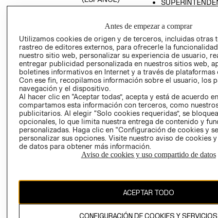
SUPERINTENDE
DE INDUSTRIA Y
PROGRAMA DE
COMERCIO - SI
TRANSPARENCIA
Antes de empezar a comprar
Y ÉTICA (INGLÉS)
PETICIONES
Utilizamos cookies de origen y de terceros, incluidas otras 
QUEJAS Y
rastreo de editores externos, para ofrecerle la funcionalid
RECLAMOS
nuestro sitio web, personalizar su experiencia de usuario, rea
entregar publicidad personalizada en nuestros sitios web, a
boletines informativos en Internet y a través de plataformas 
Con ese fin, recopilamos información sobre el usuario, los 
navegación y el dispositivo.
Al hacer clic en “Aceptar todas”, acepta y está de acuerdo e
compartamos esta información con terceros, como nuestros
publicitarios. Al elegir “Solo cookies requeridas”, se bloque
opcionales, lo que limita nuestra entrega de contenido y fu
Colombia ($)
personalizadas. Haga clic en “Configuración de cookies y se
personalizar sus opciones. Visite nuestro aviso de cookies 
CAMBIAR REGIÓN
de datos para obtener más información.
Aviso de cookies y uso compartido de datos
El contenido de esta página web está protegido por copyright y es
propiedad de H&M Hennes & Mauritz AB.
ACEPTAR TODO
CONFIGURACIÓN DE COOKIES Y SERVICIOS