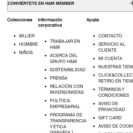
CONVIÉRTETE EN H&M MEMBER
Colecciones
Información
Ayuda
corporativa
MUJER
CONTACTO
TRABAJAR EN
HOMBRE
SERVICIO AL
H&M
CLIENTE
NIÑOS
ACERCA DEL
MI CUENTA
GRUPO H&M
NUESTRAS TIEN
SOSTENIBILIDAD
CLICK&COLLECT
PRENSA
RETIRO EN TIE
RELACIÓN CON
TÉRMINOS Y
INVERSONISTAS
CONDICIONES
POLÍTICA
AVISO DE
EMPRESARIAL
PRIVACIDAD
PROGRAMA DE
GIFT CARD
TRANSPARENCIA
AVISO DE COOK
Y ÉTICA
(ESPAÑOL)