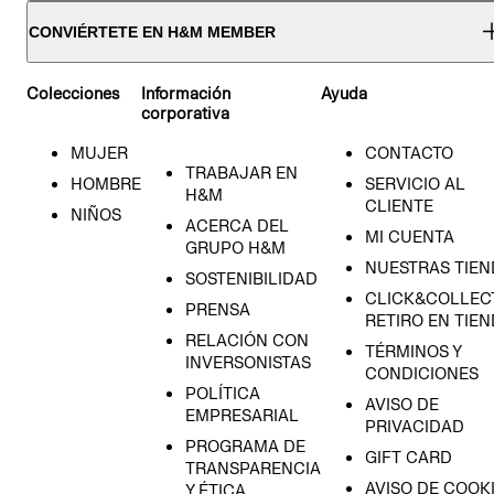
CONVIÉRTETE EN H&M MEMBER
Colecciones
Información
Ayuda
corporativa
MUJER
CONTACTO
TRABAJAR EN
HOMBRE
SERVICIO AL
H&M
CLIENTE
NIÑOS
ACERCA DEL
MI CUENTA
GRUPO H&M
NUESTRAS TIEN
SOSTENIBILIDAD
CLICK&COLLECT
PRENSA
RETIRO EN TIE
RELACIÓN CON
TÉRMINOS Y
INVERSONISTAS
CONDICIONES
POLÍTICA
AVISO DE
EMPRESARIAL
PRIVACIDAD
PROGRAMA DE
GIFT CARD
TRANSPARENCIA
AVISO DE COOK
Y ÉTICA