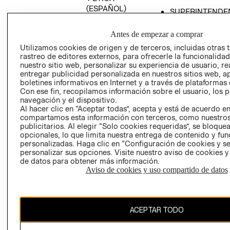
(ESPAÑOL)
SUPERINTENDE
DE INDUSTRIA Y
PROGRAMA DE
COMERCIO - SI
TRANSPARENCIA
Antes de empezar a comprar
Y ÉTICA (INGLÉS)
PETICIONES
Utilizamos cookies de origen y de terceros, incluidas otras 
rastreo de editores externos, para ofrecerle la funcionalid
QUEJAS Y
nuestro sitio web, personalizar su experiencia de usuario, rea
RECLAMOS
entregar publicidad personalizada en nuestros sitios web, a
boletines informativos en Internet y a través de plataformas 
Con ese fin, recopilamos información sobre el usuario, los 
navegación y el dispositivo.
Al hacer clic en “Aceptar todas”, acepta y está de acuerdo e
compartamos esta información con terceros, como nuestros
publicitarios. Al elegir “Solo cookies requeridas”, se bloque
opcionales, lo que limita nuestra entrega de contenido y fu
Colombia ($)
personalizadas. Haga clic en “Configuración de cookies y se
personalizar sus opciones. Visite nuestro aviso de cookies 
CAMBIAR REGIÓN
de datos para obtener más información.
Aviso de cookies y uso compartido de datos
El contenido de esta página web está protegido por copyright y es
ACEPTAR TODO
propiedad de H&M Hennes & Mauritz AB.