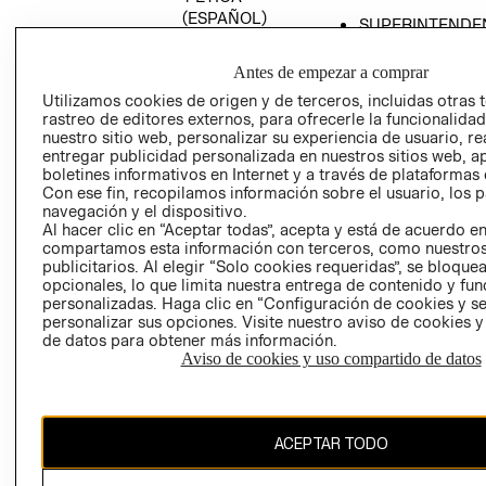
(ESPAÑOL)
SUPERINTENDE
DE INDUSTRIA Y
PROGRAMA DE
COMERCIO - SI
TRANSPARENCIA
Antes de empezar a comprar
Y ÉTICA (INGLÉS)
PETICIONES
Utilizamos cookies de origen y de terceros, incluidas otras 
rastreo de editores externos, para ofrecerle la funcionalid
QUEJAS Y
nuestro sitio web, personalizar su experiencia de usuario, rea
RECLAMOS
entregar publicidad personalizada en nuestros sitios web, a
boletines informativos en Internet y a través de plataformas 
Con ese fin, recopilamos información sobre el usuario, los 
navegación y el dispositivo.
Al hacer clic en “Aceptar todas”, acepta y está de acuerdo e
compartamos esta información con terceros, como nuestros
publicitarios. Al elegir “Solo cookies requeridas”, se bloque
opcionales, lo que limita nuestra entrega de contenido y fu
Colombia ($)
personalizadas. Haga clic en “Configuración de cookies y se
personalizar sus opciones. Visite nuestro aviso de cookies 
CAMBIAR REGIÓN
de datos para obtener más información.
Aviso de cookies y uso compartido de datos
El contenido de esta página web está protegido por copyright y es
ACEPTAR TODO
propiedad de H&M Hennes & Mauritz AB.