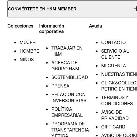
CONVIÉRTETE EN H&M MEMBER
Colecciones
Información
Ayuda
corporativa
MUJER
CONTACTO
TRABAJAR EN
HOMBRE
SERVICIO AL
H&M
CLIENTE
NIÑOS
ACERCA DEL
MI CUENTA
GRUPO H&M
NUESTRAS TIEN
SOSTENIBILIDAD
CLICK&COLLECT
PRENSA
RETIRO EN TIE
RELACIÓN CON
TÉRMINOS Y
INVERSONISTAS
CONDICIONES
POLÍTICA
AVISO DE
EMPRESARIAL
PRIVACIDAD
PROGRAMA DE
GIFT CARD
TRANSPARENCIA
AVISO DE COOK
Y ÉTICA