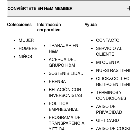
CONVIÉRTETE EN H&M MEMBER
Colecciones
Información
Ayuda
corporativa
MUJER
CONTACTO
TRABAJAR EN
HOMBRE
SERVICIO AL
H&M
CLIENTE
NIÑOS
ACERCA DEL
MI CUENTA
GRUPO H&M
NUESTRAS TIEN
SOSTENIBILIDAD
CLICK&COLLECT
PRENSA
RETIRO EN TIE
RELACIÓN CON
TÉRMINOS Y
INVERSONISTAS
CONDICIONES
POLÍTICA
AVISO DE
EMPRESARIAL
PRIVACIDAD
PROGRAMA DE
GIFT CARD
TRANSPARENCIA
AVISO DE COOK
Y ÉTICA