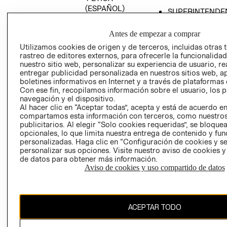
(ESPAÑOL)
SUPERINTENDE
DE INDUSTRIA Y
PROGRAMA DE
COMERCIO - SI
TRANSPARENCIA
Antes de empezar a comprar
Y ÉTICA (INGLÉS)
PETICIONES
Utilizamos cookies de origen y de terceros, incluidas otras 
rastreo de editores externos, para ofrecerle la funcionalid
QUEJAS Y
nuestro sitio web, personalizar su experiencia de usuario, rea
RECLAMOS
entregar publicidad personalizada en nuestros sitios web, a
boletines informativos en Internet y a través de plataformas 
Con ese fin, recopilamos información sobre el usuario, los 
navegación y el dispositivo.
Al hacer clic en “Aceptar todas”, acepta y está de acuerdo e
compartamos esta información con terceros, como nuestros
publicitarios. Al elegir “Solo cookies requeridas”, se bloque
opcionales, lo que limita nuestra entrega de contenido y fu
Colombia ($)
personalizadas. Haga clic en “Configuración de cookies y se
personalizar sus opciones. Visite nuestro aviso de cookies 
CAMBIAR REGIÓN
de datos para obtener más información.
Aviso de cookies y uso compartido de datos
El contenido de esta página web está protegido por copyright y es
ACEPTAR TODO
propiedad de H&M Hennes & Mauritz AB.