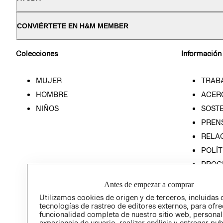
CONVIÉRTETE EN H&M MEMBER
Colecciones
Información
MUJER
TRAB
HOMBRE
ACER
NIÑOS
SOSTE
PREN
RELA
POLÍT
PROG
ÉTICA
Antes de empezar a comprar
PROG
Utilizamos cookies de origen y de terceros, incluidas 
ÉTICA
tecnologías de rastreo de editores externos, para ofre
funcionalidad completa de nuestro sitio web, personal
experiencia de usuario, realizar análisis y entregar pu