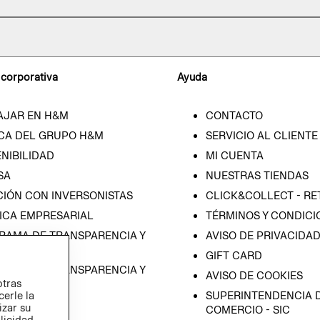
 corporativa
Ayuda
AJAR EN H&M
CONTACTO
CA DEL GRUPO H&M
SERVICIO AL CLIENTE
NIBILIDAD
MI CUENTA
SA
NUESTRAS TIENDAS
CIÓN CON INVERSONISTAS
CLICK&COLLECT - RE
ICA EMPRESARIAL
TÉRMINOS Y CONDICI
RAMA DE TRANSPARENCIA Y
AVISO DE PRIVACIDA
 (ESPAÑOL)
GIFT CARD
RAMA DE TRANSPARENCIA Y
AVISO DE COOKIES
otras
 (INGLÉS)
SUPERINTENDENCIA D
cerle la
izar su
COMERCIO - SIC
blicidad