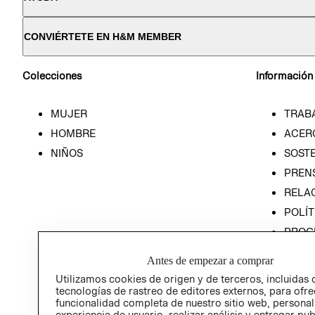
CONVIÉRTETE EN H&M MEMBER
Colecciones
Información
MUJER
TRAB
HOMBRE
ACER
NIÑOS
SOSTE
PREN
RELA
POLÍT
PROG
ÉTICA
Antes de empezar a comprar
PROG
Utilizamos cookies de origen y de terceros, incluidas 
ÉTICA
tecnologías de rastreo de editores externos, para ofre
funcionalidad completa de nuestro sitio web, personal
experiencia de usuario, realizar análisis y entregar pu