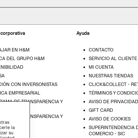
 corporativa
Ayuda
AJAR EN H&M
CONTACTO
CA DEL GRUPO H&M
SERVICIO AL CLIENTE
NIBILIDAD
MI CUENTA
SA
NUESTRAS TIENDAS
CIÓN CON INVERSONISTAS
CLICK&COLLECT - RE
ICA EMPRESARIAL
TÉRMINOS Y CONDICI
RAMA DE TRANSPARENCIA Y
AVISO DE PRIVACIDA
 (ESPAÑOL)
GIFT CARD
RAMA DE TRANSPARENCIA Y
AVISO DE COOKIES
otras
 (INGLÉS)
SUPERINTENDENCIA D
cerle la
izar su
COMERCIO - SIC
blicidad