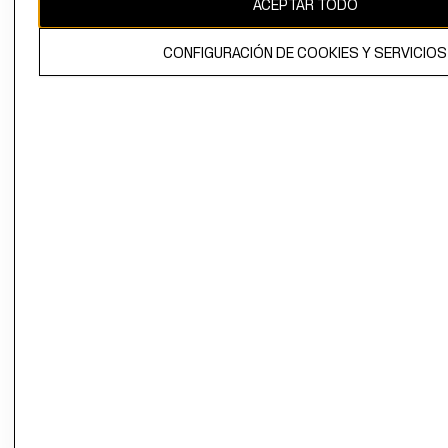
ACEPTAR TODO
El contenido de esta página web está protegido por copyright y es
propiedad de H&M Hennes & Mauritz AB.
CONFIGURACIÓN DE COOKIES Y SERVICIOS