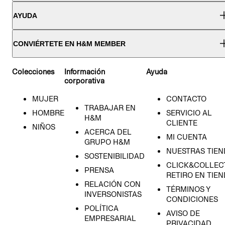
AYUDA
CONVIÉRTETE EN H&M MEMBER
Colecciones
Información
Ayuda
corporativa
MUJER
CONTACTO
TRABAJAR EN
HOMBRE
SERVICIO AL
H&M
CLIENTE
NIÑOS
ACERCA DEL
MI CUENTA
GRUPO H&M
NUESTRAS TIEN
SOSTENIBILIDAD
CLICK&COLLECT
PRENSA
RETIRO EN TIE
RELACIÓN CON
TÉRMINOS Y
INVERSONISTAS
CONDICIONES
POLÍTICA
AVISO DE
EMPRESARIAL
PRIVACIDAD