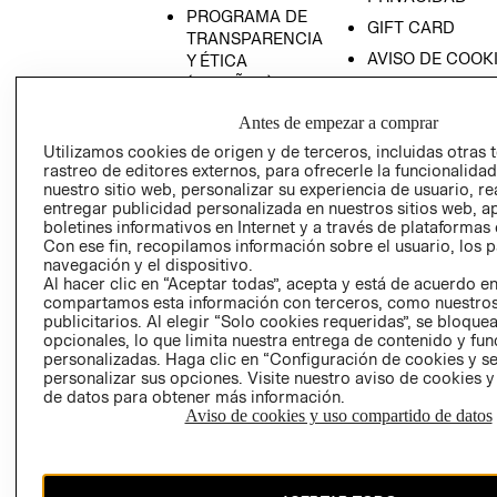
PROGRAMA DE
GIFT CARD
TRANSPARENCIA
AVISO DE COOK
Y ÉTICA
(ESPAÑOL)
SUPERINTENDE
DE INDUSTRIA Y
PROGRAMA DE
Antes de empezar a comprar
COMERCIO - SI
TRANSPARENCIA
Utilizamos cookies de origen y de terceros, incluidas otras 
Y ÉTICA (INGLÉS)
PETICIONES
rastreo de editores externos, para ofrecerle la funcionalid
QUEJAS Y
nuestro sitio web, personalizar su experiencia de usuario, rea
entregar publicidad personalizada en nuestros sitios web, a
RECLAMOS
boletines informativos en Internet y a través de plataformas 
Con ese fin, recopilamos información sobre el usuario, los 
navegación y el dispositivo.
Al hacer clic en “Aceptar todas”, acepta y está de acuerdo e
compartamos esta información con terceros, como nuestros
publicitarios. Al elegir “Solo cookies requeridas”, se bloque
opcionales, lo que limita nuestra entrega de contenido y fu
personalizadas. Haga clic en “Configuración de cookies y se
Colombia ($)
personalizar sus opciones. Visite nuestro aviso de cookies 
de datos para obtener más información.
CAMBIAR REGIÓN
Aviso de cookies y uso compartido de datos