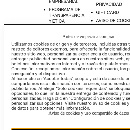
EMPRESARIAL
PRIVACIDAD
PROGRAMA DE
GIFT CARD
TRANSPARENCIA
AVISO DE COOK
Y ÉTICA
(ESPAÑOL)
SUPERINTENDE
DE INDUSTRIA Y
PROGRAMA DE
Antes de empezar a comprar
COMERCIO - SI
TRANSPARENCIA
Utilizamos cookies de origen y de terceros, incluidas otras 
Y ÉTICA (INGLÉS)
PETICIONES
rastreo de editores externos, para ofrecerle la funcionalid
nuestro sitio web, personalizar su experiencia de usuario, rea
QUEJAS Y
entregar publicidad personalizada en nuestros sitios web, a
RECLAMOS
boletines informativos en Internet y a través de plataformas 
Con ese fin, recopilamos información sobre el usuario, los 
navegación y el dispositivo.
Al hacer clic en “Aceptar todas”, acepta y está de acuerdo e
compartamos esta información con terceros, como nuestros
publicitarios. Al elegir “Solo cookies requeridas”, se bloque
opcionales, lo que limita nuestra entrega de contenido y fu
personalizadas. Haga clic en “Configuración de cookies y se
Colombia ($)
personalizar sus opciones. Visite nuestro aviso de cookies 
de datos para obtener más información.
CAMBIAR REGIÓN
Aviso de cookies y uso compartido de datos