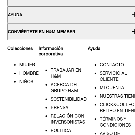
AYUDA
CONVIÉRTETE EN H&M MEMBER
Colecciones
Información
Ayuda
corporativa
MUJER
CONTACTO
TRABAJAR EN
HOMBRE
SERVICIO AL
H&M
CLIENTE
NIÑOS
ACERCA DEL
MI CUENTA
GRUPO H&M
NUESTRAS TIEN
SOSTENIBILIDAD
CLICK&COLLECT
PRENSA
RETIRO EN TIE
RELACIÓN CON
TÉRMINOS Y
INVERSONISTAS
CONDICIONES
POLÍTICA
AVISO DE