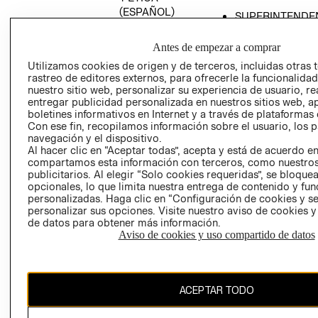
(ESPAÑOL)
SUPERINTENDE
DE INDUSTRIA Y
PROGRAMA DE
COMERCIO - SI
TRANSPARENCIA
Antes de empezar a comprar
Y ÉTICA (INGLÉS)
PETICIONES
Utilizamos cookies de origen y de terceros, incluidas otras 
rastreo de editores externos, para ofrecerle la funcionalid
QUEJAS Y
nuestro sitio web, personalizar su experiencia de usuario, rea
RECLAMOS
entregar publicidad personalizada en nuestros sitios web, a
boletines informativos en Internet y a través de plataformas 
Con ese fin, recopilamos información sobre el usuario, los 
navegación y el dispositivo.
Al hacer clic en “Aceptar todas”, acepta y está de acuerdo e
compartamos esta información con terceros, como nuestros
publicitarios. Al elegir “Solo cookies requeridas”, se bloque
opcionales, lo que limita nuestra entrega de contenido y fu
Colombia ($)
personalizadas. Haga clic en “Configuración de cookies y se
personalizar sus opciones. Visite nuestro aviso de cookies 
CAMBIAR REGIÓN
de datos para obtener más información.
Aviso de cookies y uso compartido de datos
El contenido de esta página web está protegido por copyright y es
ACEPTAR TODO
propiedad de H&M Hennes & Mauritz AB.