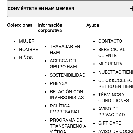
CONVIÉRTETE EN H&M MEMBER
Colecciones
Información
Ayuda
corporativa
MUJER
CONTACTO
TRABAJAR EN
HOMBRE
SERVICIO AL
H&M
CLIENTE
NIÑOS
ACERCA DEL
MI CUENTA
GRUPO H&M
NUESTRAS TIEN
SOSTENIBILIDAD
CLICK&COLLECT
PRENSA
RETIRO EN TIE
RELACIÓN CON
TÉRMINOS Y
INVERSONISTAS
CONDICIONES
POLÍTICA
AVISO DE
EMPRESARIAL
PRIVACIDAD
PROGRAMA DE
GIFT CARD
TRANSPARENCIA
AVISO DE COOK
Y ÉTICA