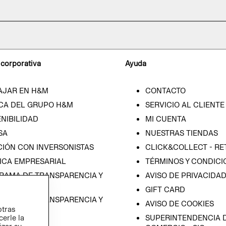
 corporativa
Ayuda
AJAR EN H&M
CONTACTO
CA DEL GRUPO H&M
SERVICIO AL CLIENTE
NIBILIDAD
MI CUENTA
SA
NUESTRAS TIENDAS
CIÓN CON INVERSONISTAS
CLICK&COLLECT - RE
ICA EMPRESARIAL
TÉRMINOS Y CONDICI
RAMA DE TRANSPARENCIA Y
AVISO DE PRIVACIDA
 (ESPAÑOL)
GIFT CARD
RAMA DE TRANSPARENCIA Y
AVISO DE COOKIES
otras
 (INGLÉS)
cerle la
SUPERINTENDENCIA D