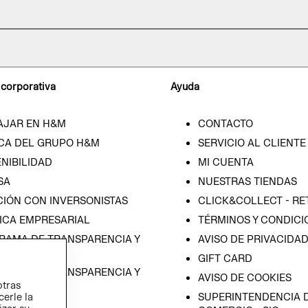
 corporativa
Ayuda
AJAR EN H&M
CONTACTO
CA DEL GRUPO H&M
SERVICIO AL CLIENTE
NIBILIDAD
MI CUENTA
SA
NUESTRAS TIENDAS
CIÓN CON INVERSONISTAS
CLICK&COLLECT - RE
ICA EMPRESARIAL
TÉRMINOS Y CONDICI
RAMA DE TRANSPARENCIA Y
AVISO DE PRIVACIDA
 (ESPAÑOL)
GIFT CARD
RAMA DE TRANSPARENCIA Y
AVISO DE COOKIES
otras
 (INGLÉS)
cerle la
SUPERINTENDENCIA D