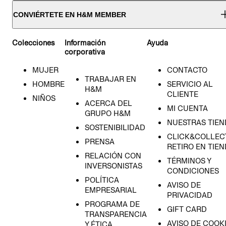
CONVIÉRTETE EN H&M MEMBER
Colecciones
Información
Ayuda
corporativa
MUJER
CONTACTO
TRABAJAR EN
HOMBRE
SERVICIO AL
H&M
CLIENTE
NIÑOS
ACERCA DEL
MI CUENTA
GRUPO H&M
NUESTRAS TIEN
SOSTENIBILIDAD
CLICK&COLLECT
PRENSA
RETIRO EN TIE
RELACIÓN CON
TÉRMINOS Y
INVERSONISTAS
CONDICIONES
POLÍTICA
AVISO DE
EMPRESARIAL
PRIVACIDAD
PROGRAMA DE
GIFT CARD
TRANSPARENCIA
AVISO DE COOK
Y ÉTICA