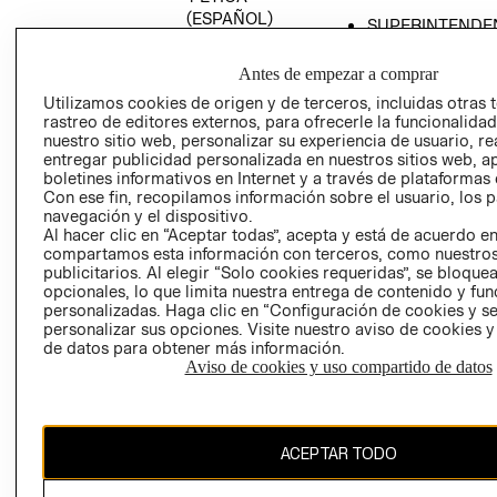
(ESPAÑOL)
SUPERINTENDE
DE INDUSTRIA Y
PROGRAMA DE
COMERCIO - SI
TRANSPARENCIA
Antes de empezar a comprar
Y ÉTICA (INGLÉS)
PETICIONES
Utilizamos cookies de origen y de terceros, incluidas otras 
rastreo de editores externos, para ofrecerle la funcionalid
QUEJAS Y
nuestro sitio web, personalizar su experiencia de usuario, rea
RECLAMOS
entregar publicidad personalizada en nuestros sitios web, a
boletines informativos en Internet y a través de plataformas 
Con ese fin, recopilamos información sobre el usuario, los 
navegación y el dispositivo.
Al hacer clic en “Aceptar todas”, acepta y está de acuerdo e
compartamos esta información con terceros, como nuestros
publicitarios. Al elegir “Solo cookies requeridas”, se bloque
opcionales, lo que limita nuestra entrega de contenido y fu
Colombia ($)
personalizadas. Haga clic en “Configuración de cookies y se
personalizar sus opciones. Visite nuestro aviso de cookies 
CAMBIAR REGIÓN
de datos para obtener más información.
Aviso de cookies y uso compartido de datos
El contenido de esta página web está protegido por copyright y es
ACEPTAR TODO
propiedad de H&M Hennes & Mauritz AB.