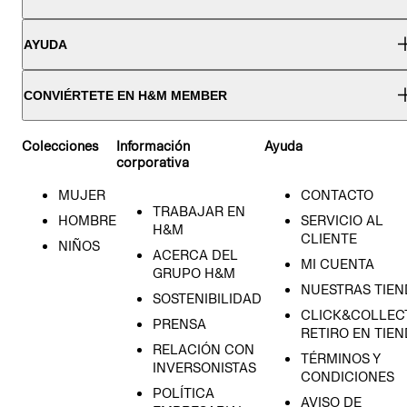
AYUDA
CONVIÉRTETE EN H&M MEMBER
Colecciones
Información
Ayuda
corporativa
MUJER
CONTACTO
TRABAJAR EN
HOMBRE
SERVICIO AL
H&M
CLIENTE
NIÑOS
ACERCA DEL
MI CUENTA
GRUPO H&M
NUESTRAS TIEN
SOSTENIBILIDAD
CLICK&COLLECT
PRENSA
RETIRO EN TIE
RELACIÓN CON
TÉRMINOS Y
INVERSONISTAS
CONDICIONES
POLÍTICA
AVISO DE