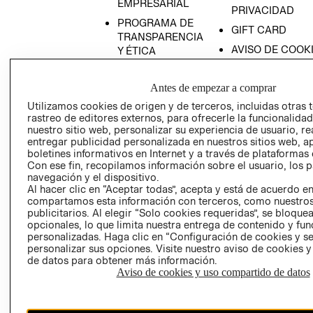
EMPRESARIAL
PRIVACIDAD
PROGRAMA DE
GIFT CARD
TRANSPARENCIA
AVISO DE COOK
Y ÉTICA
(ESPAÑOL)
SUPERINTENDE
DE INDUSTRIA Y
PROGRAMA DE
Antes de empezar a comprar
COMERCIO - SI
TRANSPARENCIA
Utilizamos cookies de origen y de terceros, incluidas otras 
Y ÉTICA (INGLÉS)
PETICIONES
rastreo de editores externos, para ofrecerle la funcionalid
nuestro sitio web, personalizar su experiencia de usuario, rea
QUEJAS Y
entregar publicidad personalizada en nuestros sitios web, a
RECLAMOS
boletines informativos en Internet y a través de plataformas 
Con ese fin, recopilamos información sobre el usuario, los 
navegación y el dispositivo.
Al hacer clic en “Aceptar todas”, acepta y está de acuerdo e
compartamos esta información con terceros, como nuestros
publicitarios. Al elegir “Solo cookies requeridas”, se bloque
opcionales, lo que limita nuestra entrega de contenido y fu
personalizadas. Haga clic en “Configuración de cookies y se
Colombia ($)
personalizar sus opciones. Visite nuestro aviso de cookies 
de datos para obtener más información.
CAMBIAR REGIÓN
Aviso de cookies y uso compartido de datos