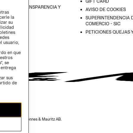
GIFT CARD
RAMA DE TRANSPARENCIA Y
AVISO DE COOKIES
otras
 (INGLÉS)
cerle la
SUPERINTENDENCIA D
izar su
COMERCIO - SIC
blicidad
PETICIONES QUEJAS 
oletines
redes
l usuario,
erdo en que
estros
”, se
 entrega
zar sus
artido de
opiedad de H&M Hennes & Mauritz AB.