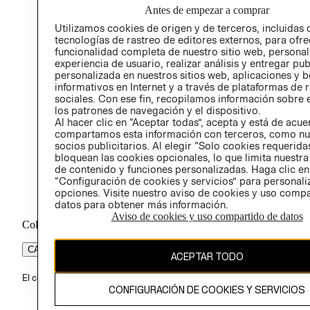
Antes de empezar a comprar
PROG
Utilizamos cookies de origen y de terceros, incluidas 
ÉTICA
tecnologías de rastreo de editores externos, para ofre
funcionalidad completa de nuestro sitio web, personal
experiencia de usuario, realizar análisis y entregar pu
personalizada en nuestros sitios web, aplicaciones y b
informativos en Internet y a través de plataformas de 
sociales. Con ese fin, recopilamos información sobre e
los patrones de navegación y el dispositivo.
Al hacer clic en “Aceptar todas”, acepta y está de acu
compartamos esta información con terceros, como nu
socios publicitarios. Al elegir “Solo cookies requeridas
bloquean las cookies opcionales, lo que limita nuestra
de contenido y funciones personalizadas. Haga clic en
“Configuración de cookies y servicios” para personali
opciones. Visite nuestro aviso de cookies y uso comp
datos para obtener más información.
Aviso de cookies y uso compartido de datos
Colombia ($)
CAMBIAR REGIÓN
ACEPTAR TODO
El contenido de esta página web está protegido por copyright y es pr
CONFIGURACIÓN DE COOKIES Y SERVICIOS