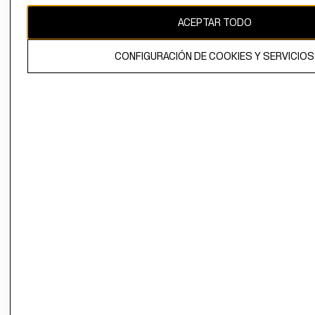
ACEPTAR TODO
El contenido de esta página web está protegido por copyright y es
propiedad de H&M Hennes & Mauritz AB.
CONFIGURACIÓN DE COOKIES Y SERVICIOS