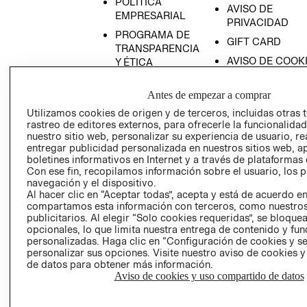
POLÍTICA
AVISO DE
EMPRESARIAL
PRIVACIDAD
PROGRAMA DE
GIFT CARD
TRANSPARENCIA
AVISO DE COOK
Y ÉTICA
(ESPAÑOL)
SUPERINTENDE
DE INDUSTRIA Y
Antes de empezar a comprar
PROGRAMA DE
COMERCIO - SI
TRANSPARENCIA
Utilizamos cookies de origen y de terceros, incluidas otras 
Y ÉTICA (INGLÉS)
rastreo de editores externos, para ofrecerle la funcionalid
PETICIONES
nuestro sitio web, personalizar su experiencia de usuario, rea
QUEJAS Y
entregar publicidad personalizada en nuestros sitios web, a
RECLAMOS
boletines informativos en Internet y a través de plataformas 
Con ese fin, recopilamos información sobre el usuario, los 
navegación y el dispositivo.
Al hacer clic en “Aceptar todas”, acepta y está de acuerdo e
compartamos esta información con terceros, como nuestros
publicitarios. Al elegir “Solo cookies requeridas”, se bloque
opcionales, lo que limita nuestra entrega de contenido y fu
personalizadas. Haga clic en “Configuración de cookies y se
Colombia ($)
personalizar sus opciones. Visite nuestro aviso de cookies 
de datos para obtener más información.
CAMBIAR REGIÓN
Aviso de cookies y uso compartido de datos