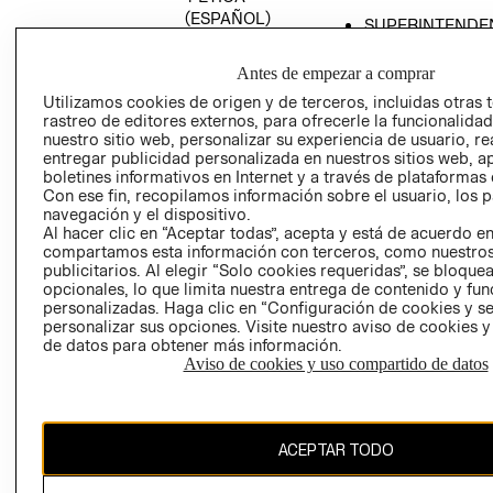
(ESPAÑOL)
SUPERINTENDE
DE INDUSTRIA Y
PROGRAMA DE
COMERCIO - SI
TRANSPARENCIA
Antes de empezar a comprar
Y ÉTICA (INGLÉS)
PETICIONES
Utilizamos cookies de origen y de terceros, incluidas otras 
rastreo de editores externos, para ofrecerle la funcionalid
QUEJAS Y
nuestro sitio web, personalizar su experiencia de usuario, rea
RECLAMOS
entregar publicidad personalizada en nuestros sitios web, a
boletines informativos en Internet y a través de plataformas 
Con ese fin, recopilamos información sobre el usuario, los 
navegación y el dispositivo.
Al hacer clic en “Aceptar todas”, acepta y está de acuerdo e
compartamos esta información con terceros, como nuestros
publicitarios. Al elegir “Solo cookies requeridas”, se bloque
opcionales, lo que limita nuestra entrega de contenido y fu
Colombia ($)
personalizadas. Haga clic en “Configuración de cookies y se
personalizar sus opciones. Visite nuestro aviso de cookies 
CAMBIAR REGIÓN
de datos para obtener más información.
Aviso de cookies y uso compartido de datos
El contenido de esta página web está protegido por copyright y es
ACEPTAR TODO
propiedad de H&M Hennes & Mauritz AB.