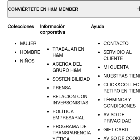
CONVIÉRTETE EN H&M MEMBER
Colecciones
Información
Ayuda
corporativa
MUJER
CONTACTO
TRABAJAR EN
HOMBRE
SERVICIO AL
H&M
CLIENTE
NIÑOS
ACERCA DEL
MI CUENTA
GRUPO H&M
NUESTRAS TIEN
SOSTENIBILIDAD
CLICK&COLLECT
PRENSA
RETIRO EN TIE
RELACIÓN CON
TÉRMINOS Y
INVERSONISTAS
CONDICIONES
POLÍTICA
AVISO DE
EMPRESARIAL
PRIVACIDAD
PROGRAMA DE
GIFT CARD
TRANSPARENCIA
AVISO DE COOK
Y ÉTICA