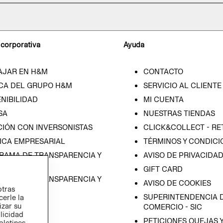
 corporativa
Ayuda
AJAR EN H&M
CONTACTO
CA DEL GRUPO H&M
SERVICIO AL CLIENTE
NIBILIDAD
MI CUENTA
SA
NUESTRAS TIENDAS
CIÓN CON INVERSONISTAS
CLICK&COLLECT - RE
ICA EMPRESARIAL
TÉRMINOS Y CONDICI
RAMA DE TRANSPARENCIA Y
AVISO DE PRIVACIDA
 (ESPAÑOL)
GIFT CARD
RAMA DE TRANSPARENCIA Y
AVISO DE COOKIES
otras
 (INGLÉS)
SUPERINTENDENCIA D
cerle la
izar su
COMERCIO - SIC
blicidad
PETICIONES QUEJAS 
oletines