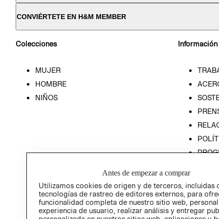
CONVIÉRTETE EN H&M MEMBER
Colecciones
Información
MUJER
TRAB
HOMBRE
ACER
NIÑOS
SOSTE
PREN
RELA
POLÍT
PROG
ÉTICA
Antes de empezar a comprar
PROG
Utilizamos cookies de origen y de terceros, incluidas 
ÉTICA
tecnologías de rastreo de editores externos, para ofre
funcionalidad completa de nuestro sitio web, personal
experiencia de usuario, realizar análisis y entregar pu
personalizada en nuestros sitios web, aplicaciones y b