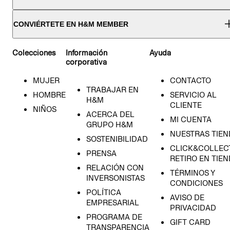
CONVIÉRTETE EN H&M MEMBER
Colecciones
Información
Ayuda
corporativa
MUJER
CONTACTO
TRABAJAR EN
HOMBRE
SERVICIO AL
H&M
CLIENTE
NIÑOS
ACERCA DEL
MI CUENTA
GRUPO H&M
NUESTRAS TIEN
SOSTENIBILIDAD
CLICK&COLLECT
PRENSA
RETIRO EN TIE
RELACIÓN CON
TÉRMINOS Y
INVERSONISTAS
CONDICIONES
POLÍTICA
AVISO DE
EMPRESARIAL
PRIVACIDAD
PROGRAMA DE
GIFT CARD
TRANSPARENCIA