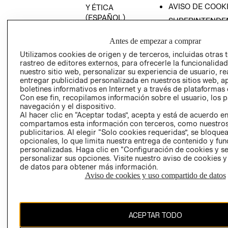
AVISO DE COOK
Y ÉTICA
(ESPAÑOL)
SUPERINTENDE
DE INDUSTRIA Y
PROGRAMA DE
COMERCIO - SI
Antes de empezar a comprar
TRANSPARENCIA
Y ÉTICA (INGLÉS)
Utilizamos cookies de origen y de terceros, incluidas otras 
PETICIONES
rastreo de editores externos, para ofrecerle la funcionalid
QUEJAS Y
nuestro sitio web, personalizar su experiencia de usuario, rea
RECLAMOS
entregar publicidad personalizada en nuestros sitios web, a
boletines informativos en Internet y a través de plataformas 
Con ese fin, recopilamos información sobre el usuario, los 
navegación y el dispositivo.
Al hacer clic en “Aceptar todas”, acepta y está de acuerdo e
compartamos esta información con terceros, como nuestros
publicitarios. Al elegir “Solo cookies requeridas”, se bloque
opcionales, lo que limita nuestra entrega de contenido y fu
Colombia ($)
personalizadas. Haga clic en “Configuración de cookies y se
personalizar sus opciones. Visite nuestro aviso de cookies 
CAMBIAR REGIÓN
de datos para obtener más información.
Aviso de cookies y uso compartido de datos
El contenido de esta página web está protegido por copyright y es
ACEPTAR TODO
propiedad de H&M Hennes & Mauritz AB.