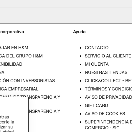
 corporativa
Ayuda
AJAR EN H&M
CONTACTO
CA DEL GRUPO H&M
SERVICIO AL CLIENTE
NIBILIDAD
MI CUENTA
SA
NUESTRAS TIENDAS
CIÓN CON INVERSONISTAS
CLICK&COLLECT - RE
ICA EMPRESARIAL
TÉRMINOS Y CONDICI
RAMA DE TRANSPARENCIA Y
AVISO DE PRIVACIDA
 (ESPAÑOL)
GIFT CARD
RAMA DE TRANSPARENCIA Y
AVISO DE COOKIES
otras
 (INGLÉS)
SUPERINTENDENCIA D
cerle la
izar su
COMERCIO - SIC
blicidad