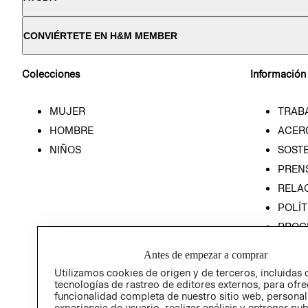
CONVIÉRTETE EN H&M MEMBER
Colecciones
Información
MUJER
TRAB
HOMBRE
ACER
NIÑOS
SOSTE
PREN
RELA
POLÍT
PROG
ÉTICA
Antes de empezar a comprar
PROG
Utilizamos cookies de origen y de terceros, incluidas 
ÉTICA
tecnologías de rastreo de editores externos, para ofre
funcionalidad completa de nuestro sitio web, personal
experiencia de usuario, realizar análisis y entregar pu