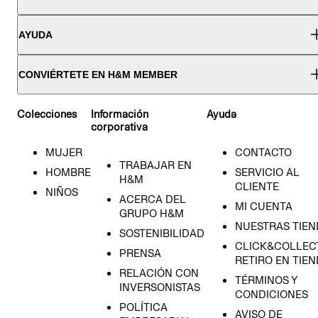
AYUDA
CONVIÉRTETE EN H&M MEMBER
Colecciones
Información
Ayuda
corporativa
MUJER
CONTACTO
TRABAJAR EN
HOMBRE
SERVICIO AL
H&M
CLIENTE
NIÑOS
ACERCA DEL
MI CUENTA
GRUPO H&M
NUESTRAS TIEN
SOSTENIBILIDAD
CLICK&COLLECT
PRENSA
RETIRO EN TIE
RELACIÓN CON
TÉRMINOS Y
INVERSONISTAS
CONDICIONES
POLÍTICA
AVISO DE