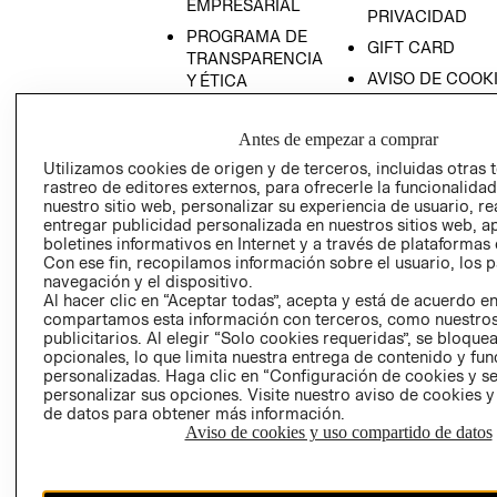
EMPRESARIAL
PRIVACIDAD
PROGRAMA DE
GIFT CARD
TRANSPARENCIA
AVISO DE COOK
Y ÉTICA
(ESPAÑOL)
SUPERINTENDE
DE INDUSTRIA Y
PROGRAMA DE
Antes de empezar a comprar
COMERCIO - SI
TRANSPARENCIA
Utilizamos cookies de origen y de terceros, incluidas otras 
Y ÉTICA (INGLÉS)
PETICIONES
rastreo de editores externos, para ofrecerle la funcionalid
nuestro sitio web, personalizar su experiencia de usuario, rea
QUEJAS Y
entregar publicidad personalizada en nuestros sitios web, a
RECLAMOS
boletines informativos en Internet y a través de plataformas 
Con ese fin, recopilamos información sobre el usuario, los 
navegación y el dispositivo.
Al hacer clic en “Aceptar todas”, acepta y está de acuerdo e
compartamos esta información con terceros, como nuestros
publicitarios. Al elegir “Solo cookies requeridas”, se bloque
opcionales, lo que limita nuestra entrega de contenido y fu
personalizadas. Haga clic en “Configuración de cookies y se
Colombia ($)
personalizar sus opciones. Visite nuestro aviso de cookies 
de datos para obtener más información.
CAMBIAR REGIÓN
Aviso de cookies y uso compartido de datos