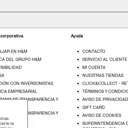
 corporativa
Ayuda
AJAR EN H&M
CONTACTO
CA DEL GRUPO H&M
SERVICIO AL CLIENTE
NIBILIDAD
MI CUENTA
SA
NUESTRAS TIENDAS
CIÓN CON INVERSONISTAS
CLICK&COLLECT - RE
ICA EMPRESARIAL
TÉRMINOS Y CONDICI
RAMA DE TRANSPARENCIA Y
AVISO DE PRIVACIDA
 (ESPAÑOL)
GIFT CARD
RAMA DE TRANSPARENCIA Y
AVISO DE COOKIES
otras
 (INGLÉS)
cerle la
SUPERINTENDENCIA D