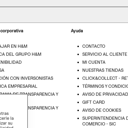
 corporativa
Ayuda
AJAR EN H&M
CONTACTO
CA DEL GRUPO H&M
SERVICIO AL CLIENTE
NIBILIDAD
MI CUENTA
SA
NUESTRAS TIENDAS
CIÓN CON INVERSONISTAS
CLICK&COLLECT - RE
ICA EMPRESARIAL
TÉRMINOS Y CONDICI
RAMA DE TRANSPARENCIA Y
AVISO DE PRIVACIDA
 (ESPAÑOL)
GIFT CARD
RAMA DE TRANSPARENCIA Y
AVISO DE COOKIES
otras
 (INGLÉS)
SUPERINTENDENCIA D
cerle la
izar su
COMERCIO - SIC
blicidad