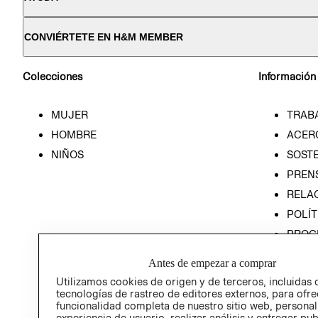
CONVIÉRTETE EN H&M MEMBER
Colecciones
Información
MUJER
TRAB
HOMBRE
ACER
NIÑOS
SOSTE
PREN
RELA
POLÍT
PROG
ÉTICA
Antes de empezar a comprar
PROG
Utilizamos cookies de origen y de terceros, incluidas 
ÉTICA
tecnologías de rastreo de editores externos, para ofre
funcionalidad completa de nuestro sitio web, personal
experiencia de usuario, realizar análisis y entregar pu