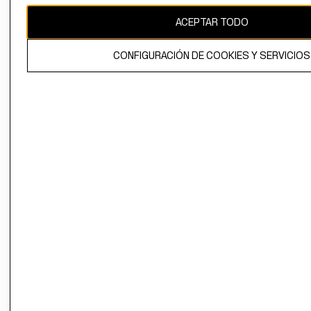
ACEPTAR TODO
El contenido de esta página web está protegido por copyright y es
propiedad de H&M Hennes & Mauritz AB.
CONFIGURACIÓN DE COOKIES Y SERVICIOS