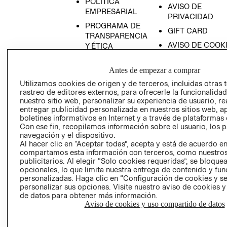
POLÍTICA
AVISO DE
EMPRESARIAL
PRIVACIDAD
PROGRAMA DE
GIFT CARD
TRANSPARENCIA
AVISO DE COOK
Y ÉTICA
(ESPAÑOL)
SUPERINTENDE
DE INDUSTRIA Y
Antes de empezar a comprar
PROGRAMA DE
COMERCIO - SI
TRANSPARENCIA
Utilizamos cookies de origen y de terceros, incluidas otras 
Y ÉTICA (INGLÉS)
rastreo de editores externos, para ofrecerle la funcionalid
PETICIONES
nuestro sitio web, personalizar su experiencia de usuario, rea
QUEJAS Y
entregar publicidad personalizada en nuestros sitios web, a
RECLAMOS
boletines informativos en Internet y a través de plataformas 
Con ese fin, recopilamos información sobre el usuario, los 
navegación y el dispositivo.
Al hacer clic en “Aceptar todas”, acepta y está de acuerdo e
compartamos esta información con terceros, como nuestros
publicitarios. Al elegir “Solo cookies requeridas”, se bloque
opcionales, lo que limita nuestra entrega de contenido y fu
personalizadas. Haga clic en “Configuración de cookies y se
Colombia ($)
personalizar sus opciones. Visite nuestro aviso de cookies 
de datos para obtener más información.
CAMBIAR REGIÓN
Aviso de cookies y uso compartido de datos