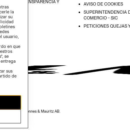
RAMA DE TRANSPARENCIA Y
AVISO DE COOKIES
otras
 (INGLÉS)
cerle la
SUPERINTENDENCIA D
izar su
COMERCIO - SIC
blicidad
PETICIONES QUEJAS 
oletines
redes
l usuario,
erdo en que
estros
”, se
 entrega
zar sus
artido de
opiedad de H&M Hennes & Mauritz AB.