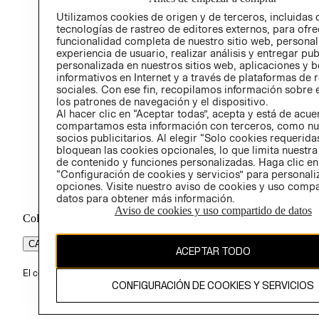
PROG
Utilizamos cookies de origen y de terceros, incluidas 
ÉTICA
tecnologías de rastreo de editores externos, para ofre
funcionalidad completa de nuestro sitio web, personal
experiencia de usuario, realizar análisis y entregar pu
personalizada en nuestros sitios web, aplicaciones y b
informativos en Internet y a través de plataformas de 
sociales. Con ese fin, recopilamos información sobre e
los patrones de navegación y el dispositivo.
Al hacer clic en “Aceptar todas”, acepta y está de acu
compartamos esta información con terceros, como nu
socios publicitarios. Al elegir “Solo cookies requeridas
bloquean las cookies opcionales, lo que limita nuestra
de contenido y funciones personalizadas. Haga clic en
“Configuración de cookies y servicios” para personali
opciones. Visite nuestro aviso de cookies y uso comp
datos para obtener más información.
Aviso de cookies y uso compartido de datos
Colombia ($)
CAMBIAR REGIÓN
ACEPTAR TODO
El contenido de esta página web está protegido por copyright y es pr
CONFIGURACIÓN DE COOKIES Y SERVICIOS