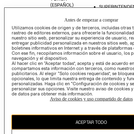
(ESPAÑOL)
SUPERINTENDE
DE INDUSTRIA Y
PROGRAMA DE
COMERCIO - SI
TRANSPARENCIA
Antes de empezar a comprar
Y ÉTICA (INGLÉS)
PETICIONES
Utilizamos cookies de origen y de terceros, incluidas otras 
rastreo de editores externos, para ofrecerle la funcionalid
QUEJAS Y
nuestro sitio web, personalizar su experiencia de usuario, rea
RECLAMOS
entregar publicidad personalizada en nuestros sitios web, a
boletines informativos en Internet y a través de plataformas 
Con ese fin, recopilamos información sobre el usuario, los 
navegación y el dispositivo.
Al hacer clic en “Aceptar todas”, acepta y está de acuerdo e
compartamos esta información con terceros, como nuestros
publicitarios. Al elegir “Solo cookies requeridas”, se bloque
opcionales, lo que limita nuestra entrega de contenido y fu
Colombia ($)
personalizadas. Haga clic en “Configuración de cookies y se
personalizar sus opciones. Visite nuestro aviso de cookies 
CAMBIAR REGIÓN
de datos para obtener más información.
Aviso de cookies y uso compartido de datos
El contenido de esta página web está protegido por copyright y es
ACEPTAR TODO
propiedad de H&M Hennes & Mauritz AB.