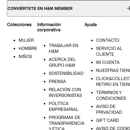
CONVIÉRTETE EN H&M MEMBER
Colecciones
Información
Ayuda
corporativa
MUJER
CONTACTO
TRABAJAR EN
HOMBRE
SERVICIO AL
H&M
CLIENTE
NIÑOS
ACERCA DEL
MI CUENTA
GRUPO H&M
NUESTRAS TIEN
SOSTENIBILIDAD
CLICK&COLLECT
PRENSA
RETIRO EN TIE
RELACIÓN CON
TÉRMINOS Y
INVERSONISTAS
CONDICIONES
POLÍTICA
AVISO DE
EMPRESARIAL
PRIVACIDAD
PROGRAMA DE
GIFT CARD
TRANSPARENCIA
AVISO DE COOK
Y ÉTICA